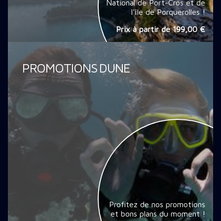
National de Port-Cros et de
l'île de Porquerolles !
Prix à partir de
199,00 €
PROMOTIONS DUNE
Profitez de nos promotions
et bons plans du moment !