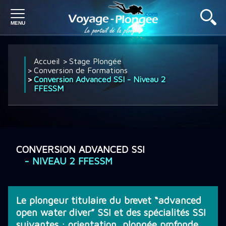
PLONGÉE À L'ÉTRANGER
Accueil
Stage Plongée
Conversion de Formations
Conversion Advanced SSI - Niveau 2
FFESSM
PLONGÉE EN FRANCE
SÉJOUR PLONGÉE
CONVERSION ADVANCED SSI
- NIVEAU 2 FFESSM
CROISIÈRE PLONGÉE
Le plongeur titulaire du brevet “advanced
DÉCOUVRIR LA PLONGÉE
open water diver” SSI et des spécialités SSI
suivantes : orientation, plongée profonde,