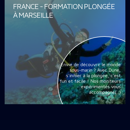
FRANCE - FORMATION PLONGÉE
À MARSEILLE
Envie de découvrir le monde
sous-marin ? Avec Dune,
s'initier à la plongée, c'est
fun et facile ! Nos moniteurs
expérimentés vous
accompagne(...)