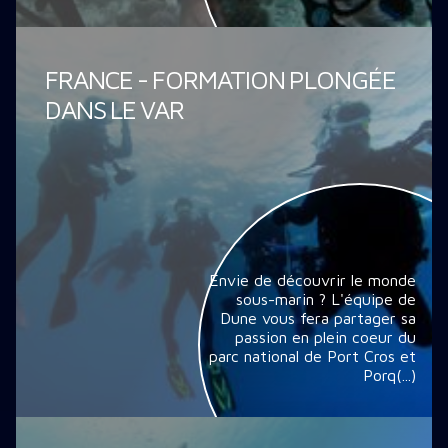
FRANCE - FORMATION PLONGÉE
DANS LE VAR
Envie de découvrir le monde
sous-marin ? L'équipe de
Dune vous fera partager sa
passion en plein coeur du
parc national de Port Cros et
Porq(...)