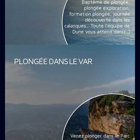
Baptême de plongée,
plongée exploration,
formation plongée, journée
découverte dans les
calanques... Toute l'équipe de
Dune vous attend dans(...)
PLONGÉE DANS LE VAR
Venez plonger dans le Parc