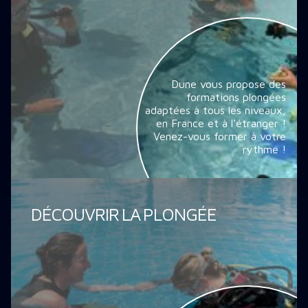
Dune vous propose des
formations plongées
adaptées à tous les niveaux,
en France et à l'étranger !
Venez-vous former à votre
rythme !
DÉCOUVRIR LA PLONGÉE