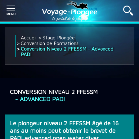
PLONGÉE À L'ÉTRANGER
Accueil
Stage Plongée
Conversion de Formations
Conversion Niveau 2 FFESSM - Advanced
PADI
PLONGÉE EN FRANCE
SÉJOUR PLONGÉE
CONVERSION NIVEAU 2 FFESSM
- ADVANCED PADI
CROISIÈRE PLONGÉE
Le plongeur niveau 2 FFESSM âgé de 16
DÉCOUVRIR LA PLONGÉE
ans au moins peut obtenir le brevet de
PADI advanced open water diver