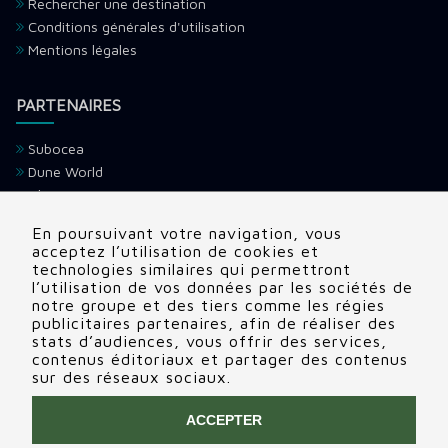
Rechercher une destination
Conditions générales d'utilisation
Mentions légales
PARTENAIRES
Subocea
Dune World
Ultramarina
H2O Voyage
En poursuivant votre navigation, vous
Devenir partenaire
acceptez l’utilisation de cookies et
technologies similaires qui permettront
l’utilisation de vos données par les sociétés de
CONTACTS
notre groupe et des tiers comme les régies
publicitaires partenaires, afin de réaliser des
Adresse:
22 rue Edouard, Clamart (92140), France
stats d’audiences, vous offrir des services,
contenus éditoriaux et partager des contenus
Tél:
+336 69 72 88 86
sur des réseaux sociaux.
Contactez nous
ACCEPTER