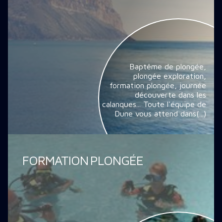
Baptême de plongée,
plongée exploration,
formation plongée, journée
découverte dans les
calanques... Toute l'équipe de
Dune vous attend dans(...)
FORMATION PLONGÉE