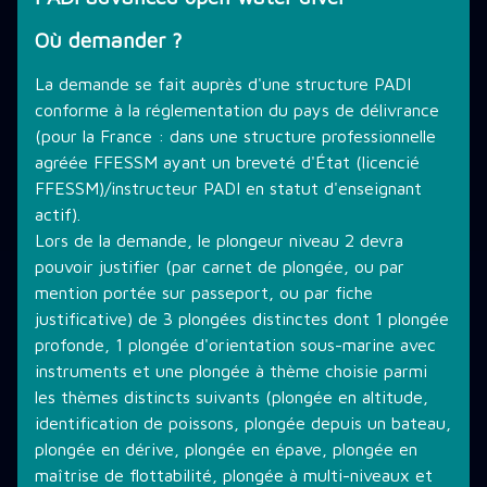
Où demander ?
THÉMATIQUE DE PLONGÉE
La demande se fait auprès d'une structure PADI
conforme à la réglementation du pays de délivrance
LES PROMOTIONS
(pour la France : dans une structure professionnelle
agréée FFESSM ayant un breveté d'État (licencié
FFESSM)/instructeur PADI en statut d'enseignant
STAGE PLONGÉE
actif).
Lors de la demande, le plongeur niveau 2 devra
pouvoir justifier (par carnet de plongée, ou par
INFORMATIONS PRATIQUES
mention portée sur passeport, ou par fiche
justificative) de 3 plongées distinctes dont 1 plongée
profonde, 1 plongée d'orientation sous-marine avec
CONTACT
instruments et une plongée à thème choisie parmi
les thèmes distincts suivants (plongée en altitude,
identification de poissons, plongée depuis un bateau,
plongée en dérive, plongée en épave, plongée en
maîtrise de flottabilité, plongée à multi-niveaux et