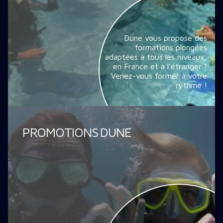
Dune vous propose des
formations plongées
adaptées à tous les niveaux,
en France et à l'étranger !
Venez-vous former à votre
rythme !
PROMOTIONS DUNE