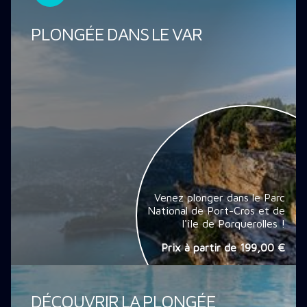
PLONGÉE DANS LE VAR
Venez plonger dans le Parc
National de Port-Cros et de
l'île de Porquerolles !
Prix à partir de
199,00 €
DÉCOUVRIR LA PLONGÉE