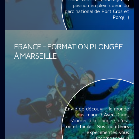
passion en plein coeur du
parc national de Port Cros et
Porq(...)
FRANCE - FORMATION PLONGÉE
À MARSEILLE
Envie de découvrir le monde
sous-marin ? Avec Dune,
s'initier à la plongée, c'est
fun et facile ! Nos moniteurs
expérimentés vous
accompagne(...)