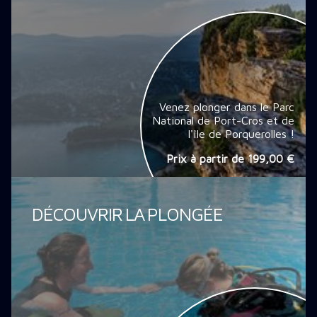
Venez plonger dans le Parc
National de Port-Cros et de
l'île de Porquerolles !
Prix à partir de
199,00 €
DÉCOUVRIR LA PLONGÉE