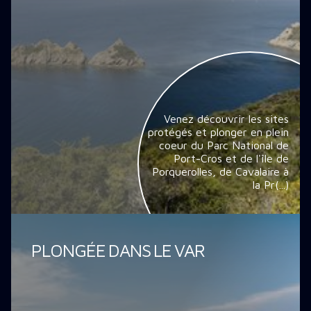
Venez découvrir les sites
protégés et plonger en plein
coeur du Parc National de
Port-Cros et de l'île de
Porquerolles, de Cavalaire à
la Pr(...)
PLONGÉE DANS LE VAR