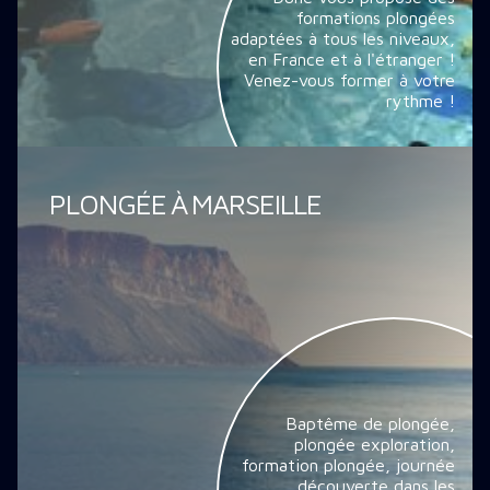
formations plongées
adaptées à tous les niveaux,
en France et à l'étranger !
Venez-vous former à votre
rythme !
PLONGÉE À MARSEILLE
Baptême de plongée,
plongée exploration,
formation plongée, journée
découverte dans les