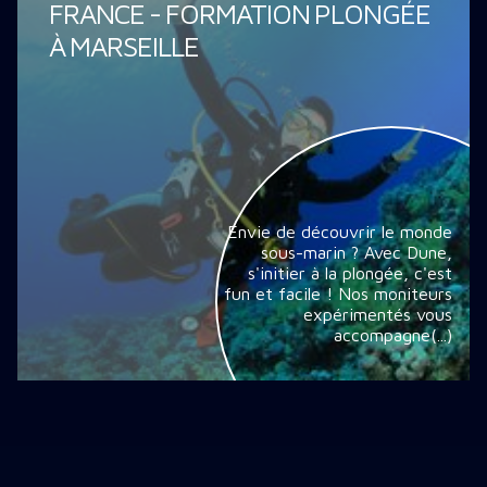
FRANCE - FORMATION PLONGÉE
À MARSEILLE
Envie de découvrir le monde
sous-marin ? Avec Dune,
s'initier à la plongée, c'est
fun et facile ! Nos moniteurs
expérimentés vous
accompagne(...)