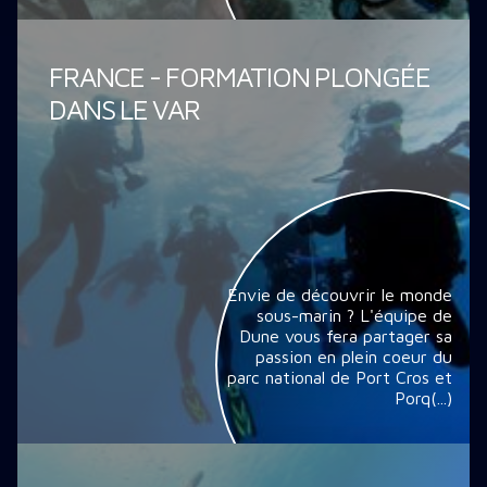
FRANCE - FORMATION PLONGÉE
DANS LE VAR
Envie de découvrir le monde
sous-marin ? L'équipe de
Dune vous fera partager sa
passion en plein coeur du
parc national de Port Cros et
Porq(...)