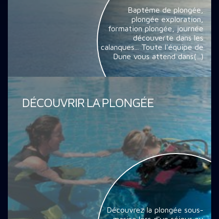
Baptême de plongée,
plongée exploration,
formation plongée, journée
découverte dans les
calanques... Toute l'équipe de
Dune vous attend dans(...)
DÉCOUVRIR LA PLONGÉE
Découvrez la plongée sous-