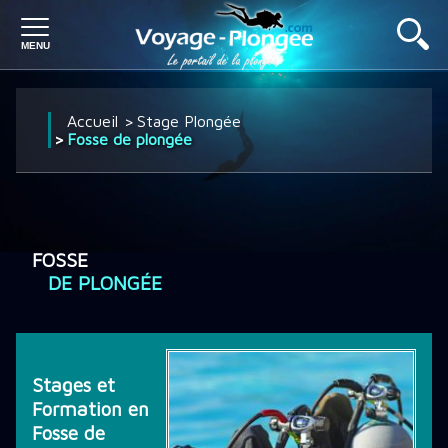
PLONGÉE À L'ÉTRANGER
Accueil
Stage Plongée
Fosse de plongée
PLONGÉE EN FRANCE
FOSSE
SÉJOUR PLONGÉE
DE PLONGÉE
CROISIÈRE PLONGÉE
Stages et
Formation en
DÉCOUVRIR LA PLONGÉE
Fosse de