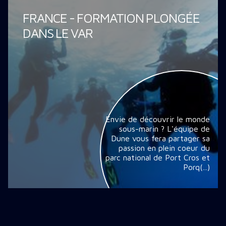
FRANCE - FORMATION PLONGÉE
DANS LE VAR
Envie de découvrir le monde
sous-marin ? L'équipe de
Dune vous fera partager sa
passion en plein coeur du
parc national de Port Cros et
Porq(...)