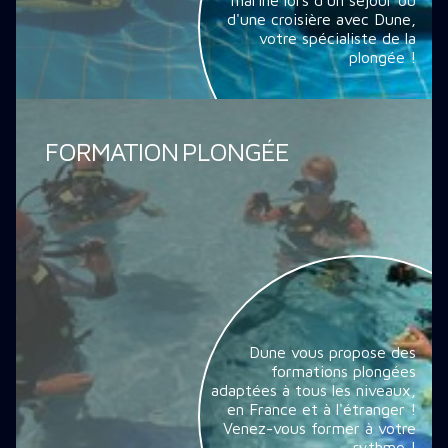
marine lors d'un séjour ou
d'une croisière avec Dune,
votre spécialiste de la
plongée !
FORMATION PLONGÉE
Dune vous propose des
formations plongées
adaptées à tous les niveaux,
en France et à l'étranger !
Venez-vous former à votre
rythme !