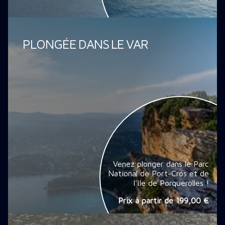
PLONGÉE DANS LE VAR
Venez plonger dans le Parc
National de Port-Cros et de
l'île de Porquerolles !
Prix à partir de
199,00 €