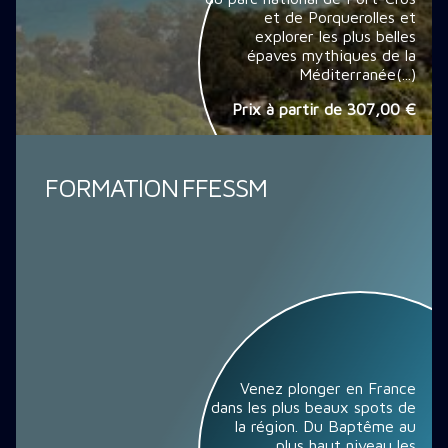
et de Porquerolles et
explorer les plus belles
épaves mythiques de la
Méditerranée(...)
Prix à partir de
307,00 €
FORMATION FFESSM
Venez plonger en France
dans les plus beaux spots de
la région. Du Baptême au
plus haut niveau les