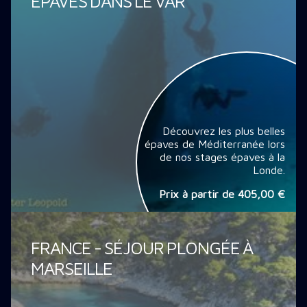
ÉPAVES DANS LE VAR
Découvrez les plus belles
épaves de Méditerranée lors
de nos stages épaves à la
Londe.
Prix à partir de
405,00 €
FRANCE - SÉJOUR PLONGÉE À
MARSEILLE