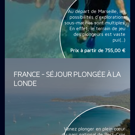
Au départ de Marseille, les
possibilités d'explorations
sous-marines sont multiples.
En effet, le terrain de jeu
des plongeurs est vaste
pui(...)
Prix à partir de
755,00 €
FRANCE - SÉJOUR PLONGÉE À LA
LONDE
Venez plonger en plein cœur
du parc national de Port-Cros