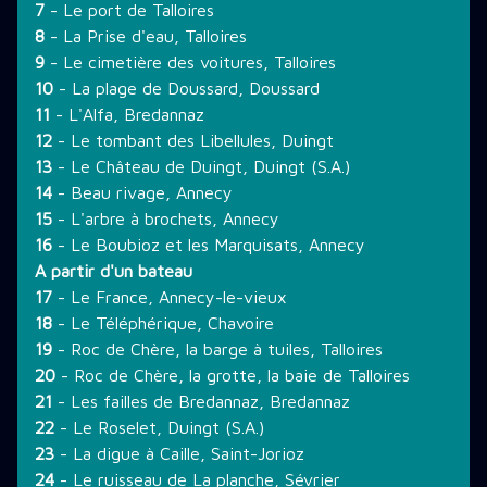
7
- Le port de Talloires
8
- La Prise d'eau, Talloires
9
- Le cimetière des voitures, Talloires
10
- La plage de Doussard, Doussard
11
- L'Alfa, Bredannaz
12
- Le tombant des Libellules, Duingt
13
- Le Château de Duingt, Duingt (S.A.)
14
- Beau rivage, Annecy
15
- L'arbre à brochets, Annecy
16
- Le Boubioz et les Marquisats, Annecy
A partir d'un bateau
17
- Le France, Annecy-le-vieux
18
- Le Téléphérique, Chavoire
19
- Roc de Chère, la barge à tuiles, Talloires
20
- Roc de Chère, la grotte, la baie de Talloires
21
- Les failles de Bredannaz, Bredannaz
22
- Le Roselet, Duingt (S.A.)
23
- La digue à Caille, Saint-Jorioz
24
- Le ruisseau de La planche, Sévrier