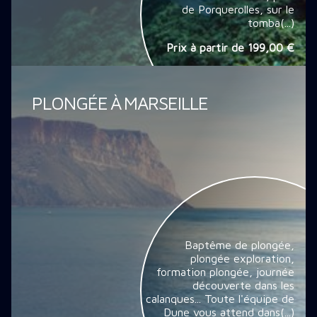
de Porquerolles, sur le
tomba(...)
Prix à partir de
199,00 €
PLONGÉE À MARSEILLE
Baptême de plongée,
plongée exploration,
formation plongée, journée
découverte dans les
calanques... Toute l'équipe de
Dune vous attend dans(...)