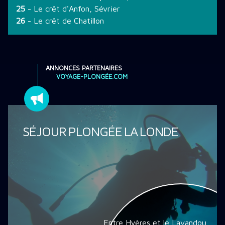
25
- Le crêt d'Anfon, Sévrier
26
- Le crêt de Chatillon
ANNONCES PARTENAIRES
VOYAGE-PLONGÉE.COM
SÉJOUR PLONGÉE LA LONDE
Entre Hyères et le Lavandou,