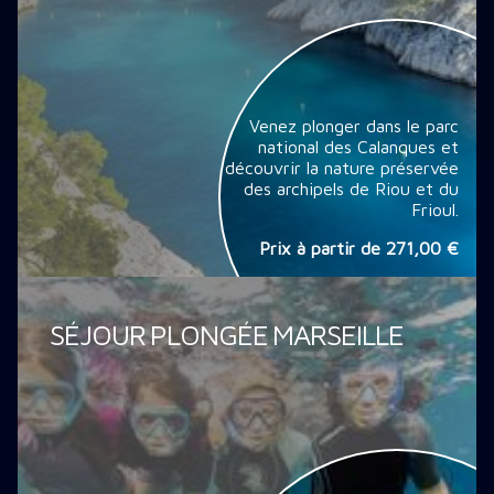
Venez plonger dans le parc
national des Calanques et
découvrir la nature préservée
des archipels de Riou et du
Frioul.
Prix à partir de
271,00 €
SÉJOUR PLONGÉE MARSEILLE