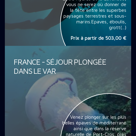
vous ne serez où donner de
la tête entre les superbes
paysages terrestres et sous-
marins.Epaves, éboulis,
grott(...)
Prix à partir de
503,00 €
FRANCE - SÉJOUR PLONGÉE
DANS LE VAR
Venez plonger sur les plus
belles épaves de méditerrané
ainsi que dans la réserve
naturelle de Port-Cros, près