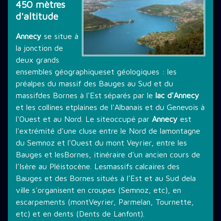
450 mètres
d'altitude
THÉMATIQUE DE PLONGÉE
Annecy
se situe à
la jonction de
LES PROMOTIONS
deux grands
ensembles géographiqueset géologiques : les
préalpes du massif des Bauges au Sud et du
STAGE PLONGÉE
massifdes Bornes à l'Est séparés par le
lac d'Annecy
et les collines etplaines de l'Albanais et du Genevois à
l'Ouest et au Nord. Le siteoccupé par
Annecy
est
INFORMATIONS PRATIQUES
l'extrémité d'une cluse entre le Nord de lamontagne
du Semnoz et l'Ouest du mont Veyrier, entre les
Bauges et lesBornes, itinéraire d'un ancien cours de
CONTACT
l'Isère au Pléistocène. Lesmassifs calcaires des
Bauges et des Bornes situés à l'Est et au Sud dela
ville s'organisent en croupes (Semnoz, etc), en
escarpements (montVeyrier, Parmelan, Tournette,
etc) et en dents (Dents de Lanfont).