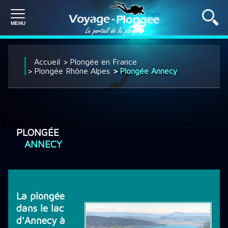
PLONGÉE À L'ÉTRANGER
Accueil
Plongée en France
Plongée Rhône Alpes
Plongée Annecy
PLONGÉE EN FRANCE
PLONGÉE
SÉJOUR PLONGÉE
ANNECY
CROISIÈRE PLONGÉE
La plongée
dans le lac
DÉCOUVRIR LA PLONGÉE
d'Annecy à