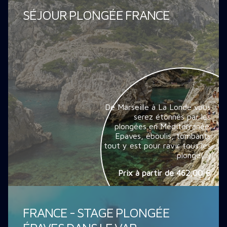
SÉJOUR PLONGÉE FRANCE
De Marseille à La Londe vous
serez étonnés par les
plongées en Méditerranée.
Epaves, éboulis, tombants
tout y est pour ravir tous les
plonge(...)
Prix à partir de
462,00 €
FRANCE - STAGE PLONGÉE