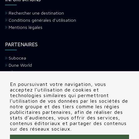
Rechercher une destination
Conditions générales d'utilisation
Mentions légales
PARTENAIRES
Subocea
Dune World
Ultramarina
H2O Voyage
En poursuivant votre navigation, vous
Devenir partenaire
acceptez l’utilisation de cookies et
technologies similaires qui permettront
l’utilisation de vos données par les sociétés de
CONTACTS
notre groupe et des tiers comme les régies
publicitaires partenaires, afin de réaliser des
Adresse:
22 rue Edouard, Clamart (92140), France
stats d’audiences, vous offrir des services,
contenus éditoriaux et partager des contenus
Tél:
+336 69 72 88 86
sur des réseaux sociaux.
Contactez nous