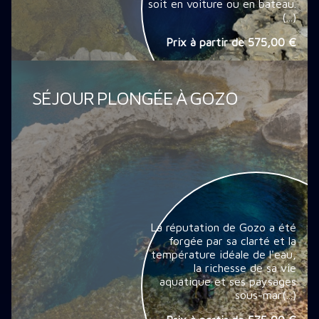
soit en voiture ou en bateau.
(...)
Prix à partir de
575,00 €
SÉJOUR PLONGÉE À GOZO
La réputation de Gozo a été
forgée par sa clarté et la
température idéale de l'eau,
la richesse de sa vie
aquatique et ses paysages
sous-mar(...)