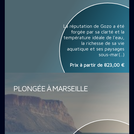
La réputation de Gozo a été
forgée par sa clarté et la
température idéale de l'eau,
la richesse de sa vie
aquatique et ses paysages
sous-mar(...)
Prix à partir de
823,00 €
PLONGÉE À MARSEILLE