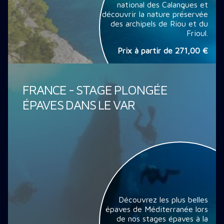
national des Calanques et
découvrir la nature préservée
des archipels de Riou et du
Frioul.
Prix à partir de
271,00 €
FRANCE - STAGE PLONGÉE
ÉPAVES DANS LE VAR
Découvrez les plus belles
épaves de Méditerranée lors
de nos stages épaves à la