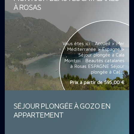
À ROSAS
Vous êtes ici : Accueil > Mer
Méditerranée > Espagne >
Séjour plongée à Cala
Montjoi : Beautés catalanes
à Rosas ESPAGNE Séjour
plongée à Ca(...)
Prix à partir de
595,00 €
SÉJOUR PLONGÉE À GOZO EN
APPARTEMENT