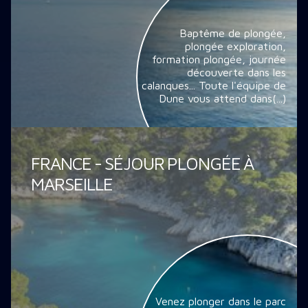
Baptême de plongée,
plongée exploration,
formation plongée, journée
découverte dans les
calanques... Toute l'équipe de
Dune vous attend dans(...)
FRANCE - SÉJOUR PLONGÉE À
MARSEILLE
Venez plonger dans le parc