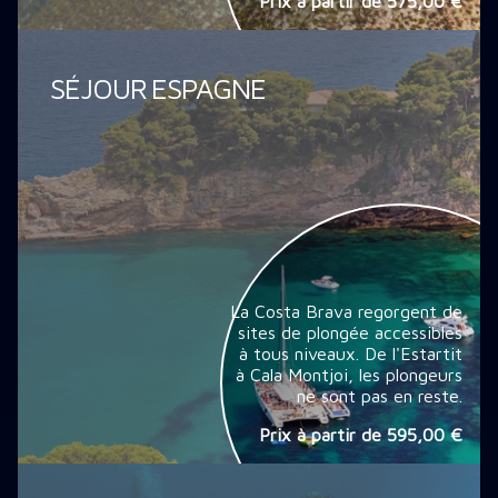
Prix à partir de
575,00 €
SÉJOUR ESPAGNE
La Costa Brava regorgent de
sites de plongée accessibles
à tous niveaux. De l'Estartit
à Cala Montjoi, les plongeurs
ne sont pas en reste.
Prix à partir de
595,00 €