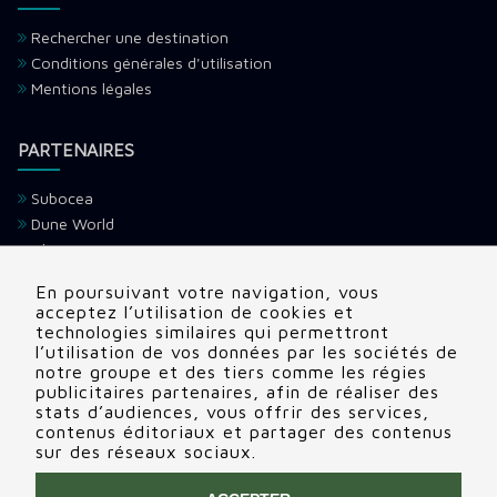
Rechercher une destination
Conditions générales d'utilisation
Mentions légales
PARTENAIRES
Subocea
Dune World
Ultramarina
H2O Voyage
En poursuivant votre navigation, vous
Devenir partenaire
acceptez l’utilisation de cookies et
technologies similaires qui permettront
l’utilisation de vos données par les sociétés de
CONTACTS
notre groupe et des tiers comme les régies
publicitaires partenaires, afin de réaliser des
Adresse:
22 rue Edouard, Clamart (92140), France
stats d’audiences, vous offrir des services,
contenus éditoriaux et partager des contenus
Tél:
+336 69 72 88 86
sur des réseaux sociaux.
Contactez nous