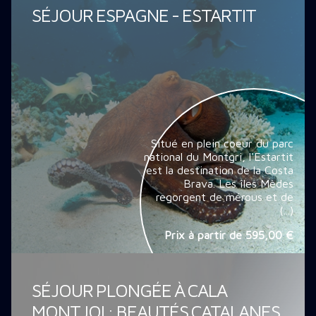
SÉJOUR ESPAGNE - ESTARTIT
Situé en plein coeur du parc
national du Montgri, l'Estartit
est la destination de la Costa
Brava. Les îles Mèdes
regorgent de mérous et de
(...)
Prix à partir de
595,00 €
SÉJOUR PLONGÉE À CALA
MONTJOI : BEAUTÉS CATALANES