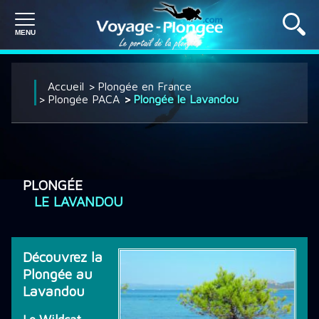
PLONGÉE À L'ÉTRANGER
Accueil
Plongée en France
Plongée PACA
Plongée le Lavandou
PLONGÉE EN FRANCE
PLONGÉE
SÉJOUR PLONGÉE
LE LAVANDOU
CROISIÈRE PLONGÉE
Découvrez la
Plongée au
Lavandou
DÉCOUVRIR LA PLONGÉE