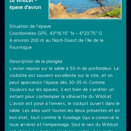
Le Wildcat -
épave d'avion
THÉMATIQUE DE PLONGÉE
Situation de l'épave
LES PROMOTIONS
Coordonnées GPS: 43°16'15" N – 6°23'75" O
A environ 200 m au Nord-Ouest de l'Ile de la
Fourmigue
STAGE PLONGÉE
Description de la plongée
L'avion repose sur le sable à 53 m de profondeur. La
visibilité est souvent excellente sur le site, et on
INFORMATIONS PRATIQUES
peut apercevoir l'épave dès 30-35 m. Comme
toujours sur les épaves, il est bien de s'arrêter un
instant pour contempler la silhouette du Wildcat.
CONTACT
L'avion est posé à l'envers, le cockpit ouvert dans le
sable. Les ailes sont toutes les deux présentes et en
bon état, tout comme le fuselage (qui a conservé la
roue arrière) et l'empennage. Seul le nez du Wildcat