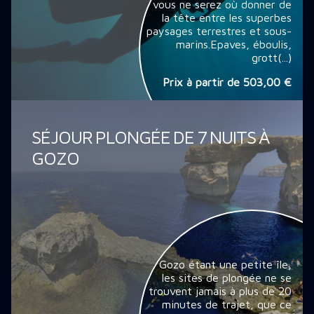
vous ne serez où donner de
la tête entre les superbes
paysages terrestres et sous-
marins.Epaves, éboulis,
grott(...)
Prix à partir de
503,00 €
SÉJOUR PLONGÉE DE 7 NUITS À
GOZO
Gozo étant une petite île,
les sites de plongée ne se
trouvent jamais à plus de 20
minutes de trajet, que ce