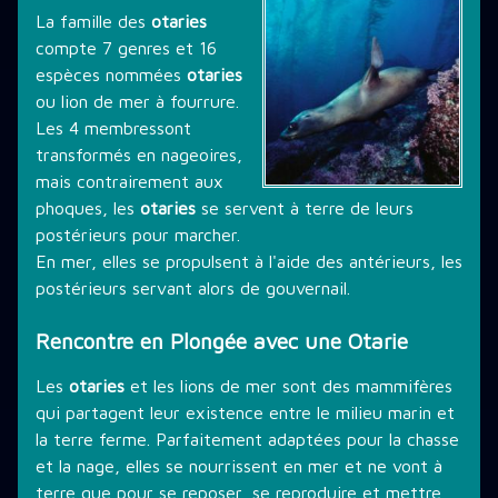
La famille des
otaries
THÉMATIQUE DE PLONGÉE
compte 7 genres et 16
espèces nommées
otaries
ou lion de mer à fourrure.
LES PROMOTIONS
Les 4 membressont
transformés en nageoires,
mais contrairement aux
STAGE PLONGÉE
phoques, les
otaries
se servent à terre de leurs
postérieurs pour marcher.
En mer, elles se propulsent à l'aide des antérieurs, les
postérieurs servant alors de gouvernail.
INFORMATIONS PRATIQUES
Rencontre en Plongée avec une Otarie
CONTACT
Les
otaries
et les lions de mer sont des mammifères
qui partagent leur existence entre le milieu marin et
la terre ferme. Parfaitement adaptées pour la chasse
et la nage, elles se nourrissent en mer et ne vont à
terre que pour se reposer, se reproduire et mettre