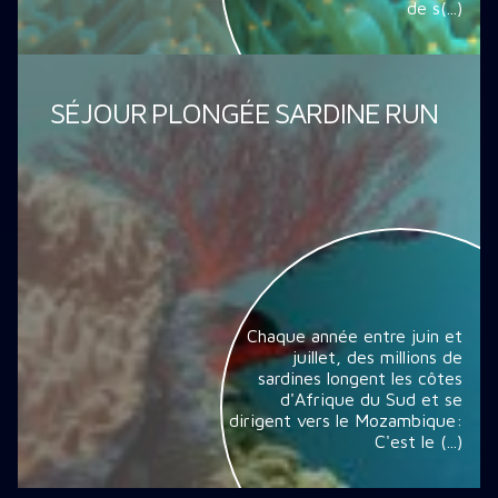
de s(...)
SÉJOUR PLONGÉE SARDINE RUN
Chaque année entre juin et
juillet, des millions de
sardines longent les côtes
d'Afrique du Sud et se
dirigent vers le Mozambique:
C'est le (...)