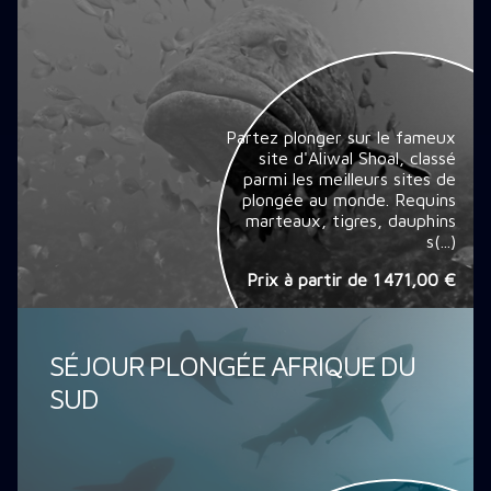
Partez plonger sur le fameux
site d'Aliwal Shoal, classé
parmi les meilleurs sites de
plongée au monde. Requins
marteaux, tigres, dauphins
s(...)
Prix à partir de
1 471,00 €
SÉJOUR PLONGÉE AFRIQUE DU
SUD