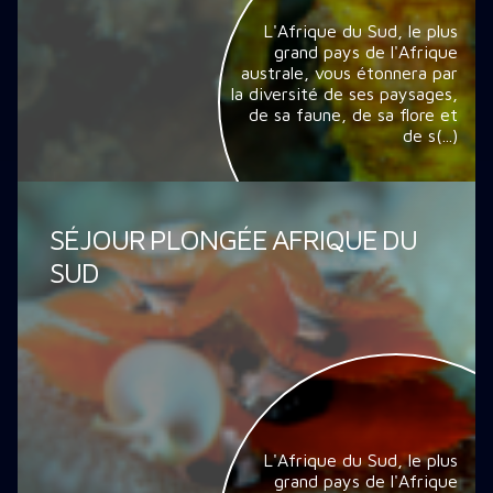
L'Afrique du Sud, le plus
grand pays de l'Afrique
australe, vous étonnera par
la diversité de ses paysages,
de sa faune, de sa flore et
de s(...)
SÉJOUR PLONGÉE AFRIQUE DU
SUD
L'Afrique du Sud, le plus
grand pays de l'Afrique