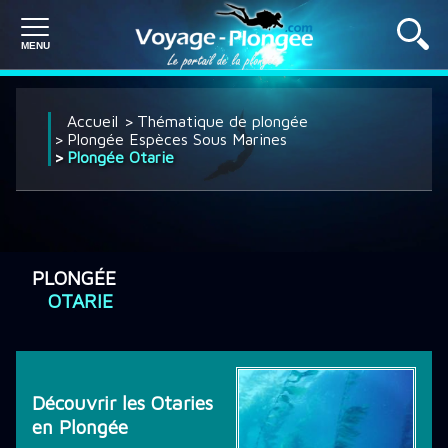
PLONGÉE À L'ÉTRANGER
Accueil
Thématique de plongée
Plongée Espèces Sous Marines
Plongée Otarie
PLONGÉE EN FRANCE
SÉJOUR PLONGÉE
PLONGÉE
OTARIE
CROISIÈRE PLONGÉE
Découvrir les Otaries
DÉCOUVRIR LA PLONGÉE
en Plongée