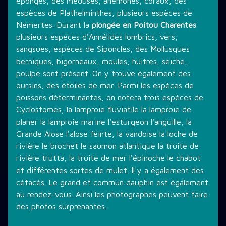
éponges, des méduses, anémones, coraux, des
espèces de Plathelminthes, plusieurs espèces de
Némertes. Durant la
plongée en Poitou Charentes
plusieurs espèces d'Annélides lombrics, vers,
sangsues, espèces de Siponcles, des Mollusques
berniques, bigorneaux, moules, huitres, seiche,
poulpe sont présent. On y trouve également des
oursins, des étoiles de mer. Parmi les espèces de
poissons déterminantes, on notera trois espèces de
Cyclostomes, la lamproie fluviatile la lamproie de
planer la lamproie marine l'esturgeon l'anguille, la
Grande Alose l'alose feinte, la vandoise la loche de
rivière le brochet le saumon atlantique la truite de
rivière trutta, la truite de mer l'épinoche le chabot
et différentes sortes de mulet. Il y a également des
cétacés. Le grand et commun dauphin est également
au rendez-vous. Ainsi les photographes peuvent faire
des photos surprenantes.