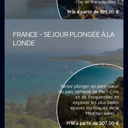
l'île de Porquerolles !
Prix à partir de
199,00 €
FRANCE - SÉJOUR PLONGÉE À LA
LONDE
Venez plonger en plein cœur
du parc national de Port-Cros
et de Porquerolles et
explorer les plus belles
épaves mythiques de la
Méditerranée(...)
Prix à partir de
307,00 €