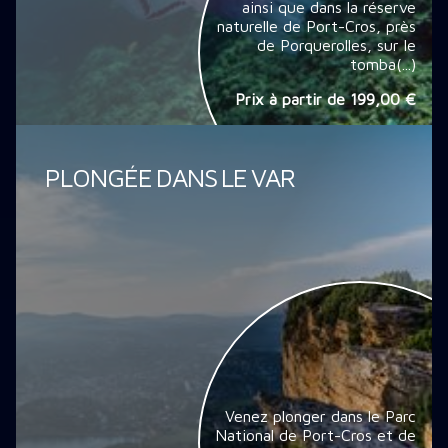
ainsi que dans la réserve
naturelle de Port-Cros, près
de Porquerolles, sur le
tomba(...)
Prix à partir de
199,00 €
PLONGÉE DANS LE VAR
Venez plonger dans le Parc
National de Port-Cros et de