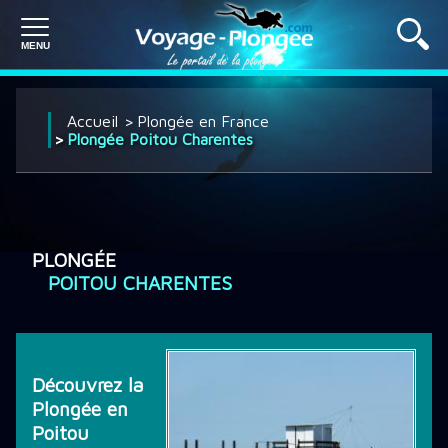
PLONGÉE À L'ÉTRANGER
Accueil
Plongée en France
Plongée Poitou Charentes
PLONGÉE EN FRANCE
PLONGÉE
SÉJOUR PLONGÉE
POITOU CHARENTES
CROISIÈRE PLONGÉE
Découvrez la
Plongée en
DÉCOUVRIR LA PLONGÉE
Poitou