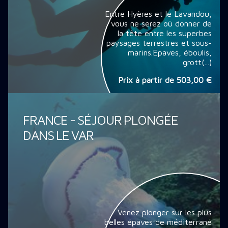
Entre Hyères et le Lavandou,
vous ne serez où donner de
la tête entre les superbes
paysages terrestres et sous-
marins.Epaves, éboulis,
grott(...)
Prix à partir de
503,00 €
FRANCE - SÉJOUR PLONGÉE
DANS LE VAR
Venez plonger sur les plus
belles épaves de méditerrané