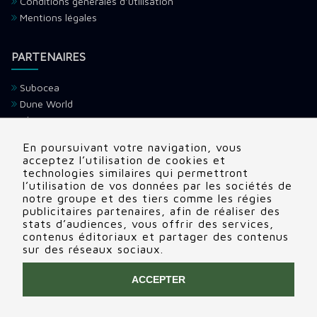
Conditions générales d'utilisation
Mentions légales
PARTENAIRES
Subocea
Dune World
Ultramarina
H2O Voyage
En poursuivant votre navigation, vous
Devenir partenaire
acceptez l’utilisation de cookies et
technologies similaires qui permettront
l’utilisation de vos données par les sociétés de
CONTACTS
notre groupe et des tiers comme les régies
publicitaires partenaires, afin de réaliser des
Adresse:
22 rue Edouard, Clamart (92140), France
stats d’audiences, vous offrir des services,
contenus éditoriaux et partager des contenus
Tél:
+336 69 72 88 86
sur des réseaux sociaux.
Contactez nous
ACCEPTER
COPYRIGHT © 2020 INGIN
RCS NANTERRE 848 874 798