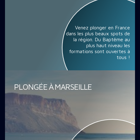
Venez plonger en France
dans les plus beaux spots de
la région. Du Baptême au
plus haut niveau les
formations sont ouvertes à
tous !
PLONGÉE À MARSEILLE