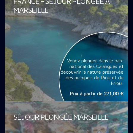
FRANCE - SÉJOUR PLONGÉE À
MARSEILLE
Venez plonger dans le parc
national des Calanques et
découvrir la nature préservée
des archipels de Riou et du
Frioul.
Prix à partir de
271,00 €
SÉJOUR PLONGÉE MARSEILLE