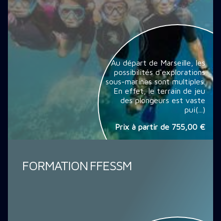
Au départ de Marseille, les
possibilités d'explorations
sous-marines sont multiples.
En effet, le terrain de jeu
des plongeurs est vaste
pui(...)
Prix à partir de
755,00 €
FORMATION FFESSM