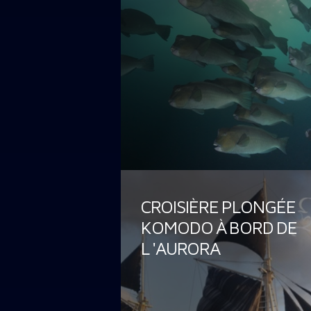
CROISIÈRE PLONGÉE
KOMODO À BORD DE
L 'AURORA