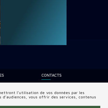
ES
CONTACTS
Adresse:
22 rue Edouard, Clamart
(92140), France
ettront l’utilisation de vos données par les
Tél:
+336 69 72 88 86
ts d’audiences, vous offrir des services, contenus
Contactez nous
e
tenaire