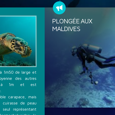
PLONGÉE AUX
MALDIVES
à 1m50 de large et
oyenne des autres
 à 1m et est
.
able carapace, mais
 cuirasse de peau
 seul représentant