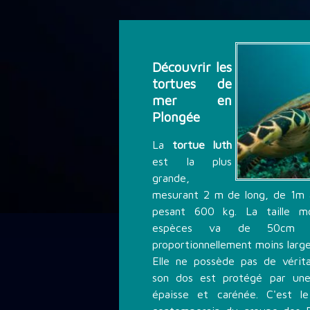
DÉCOUVRIR LA PLONGÉE
THÉMATIQUE DE PLONGÉE
Découvrir les
tortues de
mer en
LES PROMOTIONS
Plongée
La
tortue luth
est la plus
STAGE PLONGÉE
grande,
mesurant 2 m de long, de 1m 
pesant 600 kg. La taille m
INFORMATIONS PRATIQUES
espèces va de 50cm
proportionnellement moins large
Elle ne possède pas de vérit
CONTACT
son dos est protégé par une
épaisse et carénée. C'est le