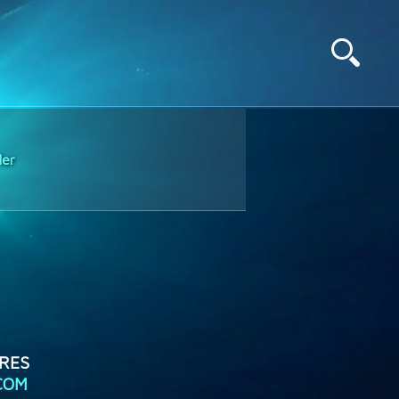
Mer
RES
COM