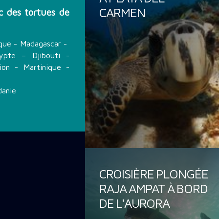
CARMEN
 des tortues de
ique - Madagascar -
pte – Djibouti -
nion - Martinique -
danie
CROISIÈRE PLONGÉE
RAJA AMPAT À BORD
DE L'AURORA