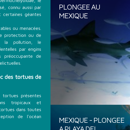
ermochelyoidae, le
PLONGEE AU
sé, connu aussi par
MEXIQUE
t certaines géantes
rables ou menacées.
de protection ou de
 la pollution, le
entelles par engins
s préoccupante de
lictuelles.
c des tortues de
tortues présentes
ns tropicaux et
tortues dans toutes
eption de l'océan
MEXIQUE - PLONGEE
A PLAYA DEL