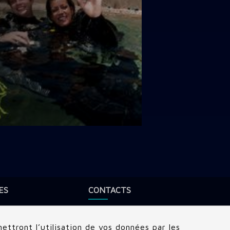
ES
CONTACTS
Adresse:
22 rue Edouard, Clamart
(92140), France
ettront l’utilisation de vos données par les