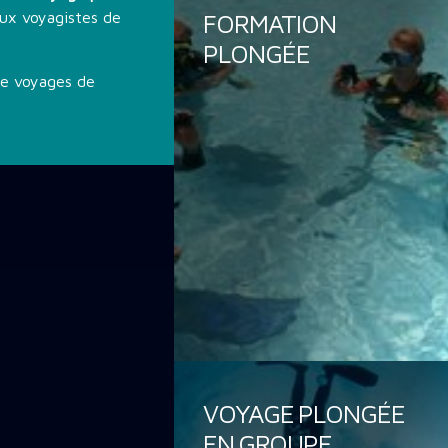
ux voyagistes de
FORMATION
PLONGÉE
de voyages de
VOYAGE PLONGÉE
EN GROUPE