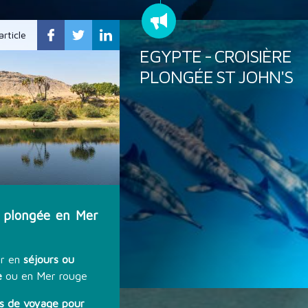
article
EGYPTE - CROISIÈRE
PLONGÉE ST JOHN'S
 plongée en Mer
ir en
séjours ou
e
ou en Mer rouge
ns de voyage pour