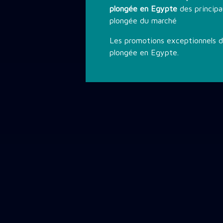
plongée en Egypte
des principa
plongée du marché
Les promotions exceptionnels 
plongée en Egypte.