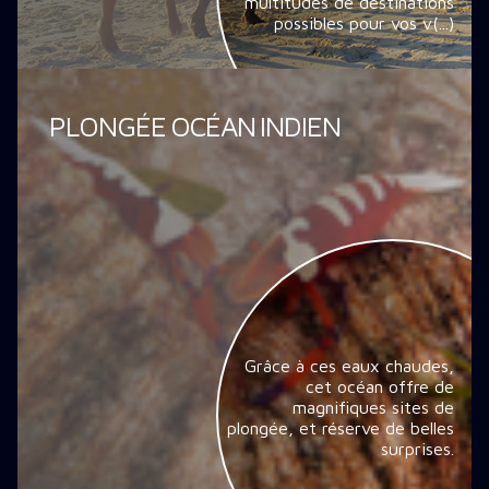
multitudes de destinations
possibles pour vos v(...)
PLONGÉE OCÉAN INDIEN
Grâce à ces eaux chaudes,
cet océan offre de
magnifiques sites de
plongée, et réserve de belles
surprises.