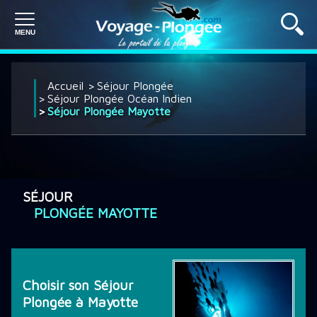
PLONGÉE À L'ÉTRANGER
Accueil
Séjour Plongée
Séjour Plongée Océan Indien
Séjour Plongée Mayotte
PLONGÉE EN FRANCE
SÉJOUR PLONGÉE
SÉJOUR
PLONGÉE MAYOTTE
CROISIÈRE PLONGÉE
Choisir son Séjour
DÉCOUVRIR LA PLONGÉE
Plongée à Mayotte