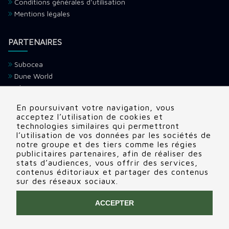
Conditions générales d'utilisation
Mentions légales
PARTENAIRES
Subocea
Dune World
Ultramarina
H2O Voyage
En poursuivant votre navigation, vous
Devenir partenaire
acceptez l’utilisation de cookies et
technologies similaires qui permettront
l’utilisation de vos données par les sociétés de
CONTACTS
notre groupe et des tiers comme les régies
publicitaires partenaires, afin de réaliser des
Adresse:
22 rue Edouard, Clamart (92140), France
stats d’audiences, vous offrir des services,
contenus éditoriaux et partager des contenus
Tél:
+336 69 72 88 86
sur des réseaux sociaux.
Contactez nous
ACCEPTER
COPYRIGHT © 2020 INGIN
RCS NANTERRE 848 874 798