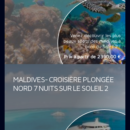
Venez découvrir les plus
beaux spots des maldives à
bord du Soleil 2 !
Prix à partir de
2 390,00 €
MALDIVES- CROISIÈRE PLONGÉE
NORD 7 NUITS SUR LE SOLEIL 2