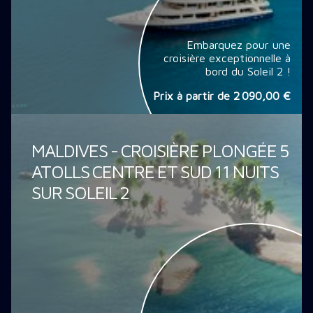
Embarquez pour une
croisière exceptionnelle à
bord du Soleil 2 !
Prix à partir de
2 090,00 €
MALDIVES - CROISIÈRE PLONGÉE 5
ATOLLS CENTRE ET SUD 11 NUITS
SUR SOLEIL 2