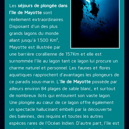
Les
séjours de plongée dans
THÉMATIQUE DE PLONGÉE
l'île de Mayotte
sont
réellement extraordinaires.
Disposant d'un des plus
LES PROMOTIONS
grands lagons du monde
allant jusqu'à 1.500 Km²,
Mayotte est illustrée par
STAGE PLONGÉE
une barrière corallienne de 157Km et elle est
surnommée l'île au lagon tant ce lagon lui procure un
charme naturel et personnel. Les faunes et flores
aquatiques rapprochent d'avantages les plongeurs de
INFORMATIONS PRATIQUES
ce paradis sous-marin. L'
île de Mayotte
possède par
ailleurs environ 84 plages de sable blanc, et surtout
de nombreux îlots qui entourent son vaste lagon.
CONTACT
Une plongée au cœur de ce lagon offre également
un spectacle hallucinant embelli par la découverte
des baleines, des requins et toutes les autres
espèces rares de l'Océan Indien. D'autre part, l'île est