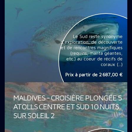
Le Sud reste synonyme
d'exploration, de découverte
et de rencontres magnifiques
(requins, manta géantes,
etc.) au coeur de récifs de
coraux (...)
Prix à partir de
2 687,00 €
MALDIVES - CROISIÈRE PLONGÉE 5
ATOLLS CENTRE ET SUD 10 NUITS
SUR SOLEIL 2