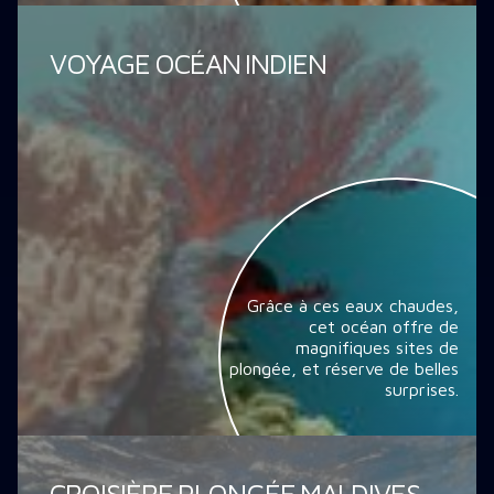
VOYAGE OCÉAN INDIEN
Grâce à ces eaux chaudes,
cet océan offre de
magnifiques sites de
plongée, et réserve de belles
surprises.
CROISIÈRE PLONGÉE MALDIVES