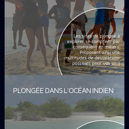
Les sites de plongée à
explorer se comptent par
conséquent en milliers.
Proposant ainsi une
multitudes de destinations
possibles pour vos v(...)
PLONGÉE DANS L'OCÉAN INDIEN