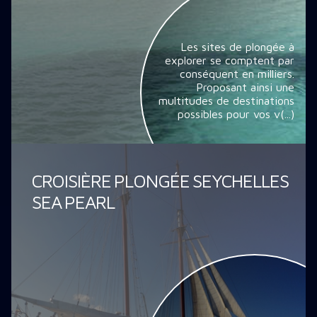
Les sites de plongée à
explorer se comptent par
conséquent en milliers.
Proposant ainsi une
multitudes de destinations
possibles pour vos v(...)
CROISIÈRE PLONGÉE SEYCHELLES
SEA PEARL