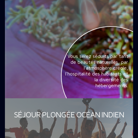
Vous serez séduits par tant
de beautés naturelles, par
l'atmosphère créole,
l'hospitalité des habitants et
la diversité des
hébergements.
SÉJOUR PLONGÉE OCÉAN INDIEN