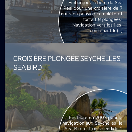
Embarquez à bord du Sea
Peal pour une croisière de 7
nuits en pension complète et
forfait 8 plongées!
Navigation vers les îles,
combinant le(...)
CROISIÈRE PLONGÉE SEYCHELLES
SEA BIRD
Restauré en 2007 pour la
navigation aux Seychelles, le
Sea Bird est un splendide 2