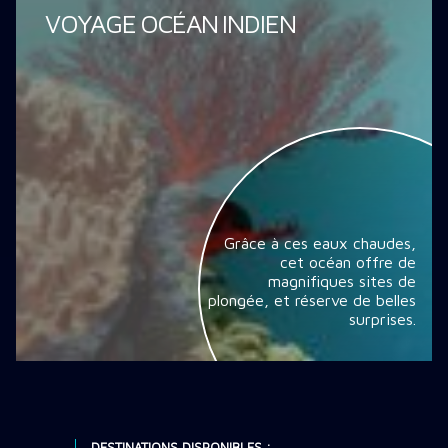
VOYAGE OCÉAN INDIEN
Grâce à ces eaux chaudes,
cet océan offre de
magnifiques sites de
plongée, et réserve de belles
surprises.
DESTINATIONS DISPONIBLES :