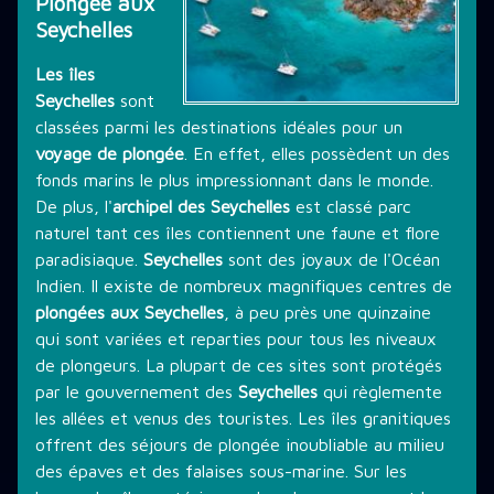
Plongée aux
Seychelles
THÉMATIQUE DE PLONGÉE
Les îles
Seychelles
sont
LES PROMOTIONS
classées parmi les destinations idéales pour un
voyage de plongée
. En effet, elles possèdent un des
fonds marins le plus impressionnant dans le monde.
STAGE PLONGÉE
De plus, l'
archipel des Seychelles
est classé parc
naturel tant ces îles contiennent une faune et flore
paradisiaque.
Seychelles
sont des joyaux de l'Océan
Indien. Il existe de nombreux magnifiques centres de
INFORMATIONS PRATIQUES
plongées aux Seychelles
, à peu près une quinzaine
qui sont variées et reparties pour tous les niveaux
de plongeurs. La plupart de ces sites sont protégés
CONTACT
par le gouvernement des
Seychelles
qui règlemente
les allées et venus des touristes. Les îles granitiques
offrent des séjours de plongée inoubliable au milieu
des épaves et des falaises sous-marine. Sur les