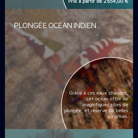
Prix à partir de
2 654,00 €
PLONGÉE OCÉAN INDIEN
Grâce à ces eaux chaudes,
cet océan offre de
magnifiques sites de
plongée, et réserve de belles
surprises.