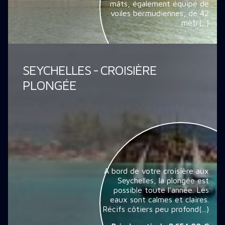
mâts, également équipé de
voiles bermudiennes, de 42
mètr(...)
SEYCHELLES - CROISIÈRE
PLONGÉE
A bord de votre croisière aux
Seychelles, la plongée est
possible toute l'année. Les
eaux sont calmes et claires.
Récifs côtiers peu profond(...)