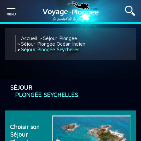
PLONGÉE À L'ÉTRANGER
Accueil
Séjour Plongée
Séjour Plongée Océan Indien
Séjour Plongée Seychelles
PLONGÉE EN FRANCE
SÉJOUR PLONGÉE
SÉJOUR
PLONGÉE SEYCHELLES
CROISIÈRE PLONGÉE
Choisir son
DÉCOUVRIR LA PLONGÉE
Séjour