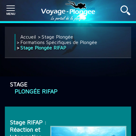
PLONGÉE À L'ÉTRANGER
Accueil
Stage Plongée
Formations Spécifiques de Plongée
Stage Plongée RIFAP
PLONGÉE EN FRANCE
SÉJOUR PLONGÉE
STAGE
PLONGÉE RIFAP
CROISIÈRE PLONGÉE
Stage RIFAP :
DÉCOUVRIR LA PLONGÉE
Réaction et