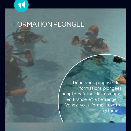
FORMATION PLONGÉE
Dune vous propose des
formations plongées
adaptées à tous les niveaux,
en France et à l'étranger !
Venez-vous former à votre
rythme !