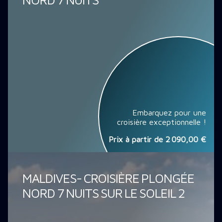
Embarquez pour une
croisière exceptionnelle !
Prix à partir de
2 090,00 €
MALDIVES- CROISIÈRE PLONGÉE
NORD 7 NUITS SUR LE SOLEIL 2