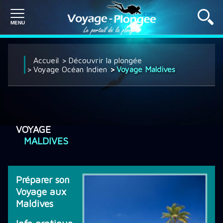
PLONGÉE À L'ÉTRANGER
Accueil
Découvrir la plongée
Voyage Océan Indien
Voyage Maldives
PLONGÉE EN FRANCE
VOYAGE
SÉJOUR PLONGÉE
MALDIVES
CROISIÈRE PLONGÉE
Préparer son
Voyage aux
Maldives
DÉCOUVRIR LA PLONGÉE