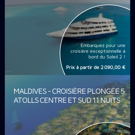
Embarquez pour une
croisière exceptionnelle à
bord du Soleil 2 !
Prix à partir de
2 090,00 €
MALDIVES - CROISIÈRE PLONGÉE 5
ATOLLS CENTRE ET SUD 11 NUITS