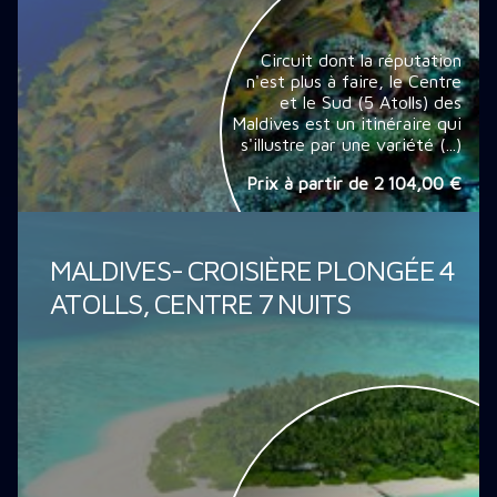
Circuit dont la réputation
n'est plus à faire, le Centre
et le Sud (5 Atolls) des
Maldives est un itinéraire qui
s'illustre par une variété (...)
Prix à partir de
2 104,00 €
MALDIVES- CROISIÈRE PLONGÉE 4
ATOLLS, CENTRE 7 NUITS