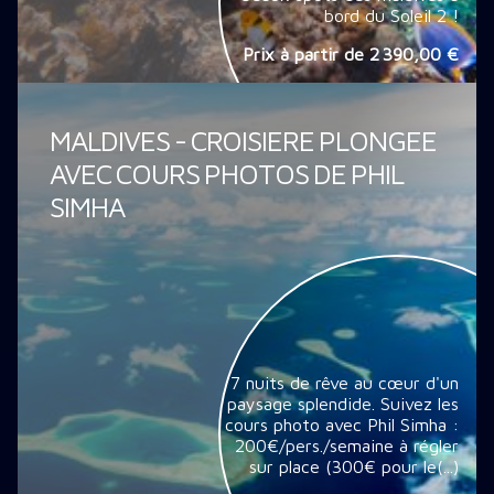
bord du Soleil 2 !
Prix à partir de
2 390,00 €
MALDIVES - CROISIERE PLONGEE
AVEC COURS PHOTOS DE PHIL
SIMHA
7 nuits de rêve au cœur d'un
paysage splendide. Suivez les
cours photo avec Phil Simha :
200€/pers./semaine à régler
sur place (300€ pour le(...)