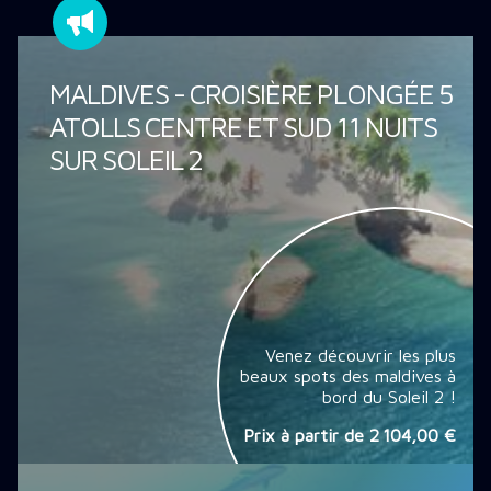
MALDIVES - CROISIÈRE PLONGÉE 5
ATOLLS CENTRE ET SUD 11 NUITS
SUR SOLEIL 2
Venez découvrir les plus
beaux spots des maldives à
bord du Soleil 2 !
Prix à partir de
2 104,00 €