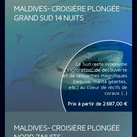
MALDIVES- CROISIÈRE PLONGÉE
GRAND SUD 14 NUITS
Le Sud reste synonyme
d'exploration, de découverte
et de rencontres magnifiques
(requins, manta géantes,
etc.) au coeur de récifs de
coraux (...)
Prix à partir de
2 687,00 €
MALDIVES- CROISIÈRE PLONGÉE
NORD 7 NUITS