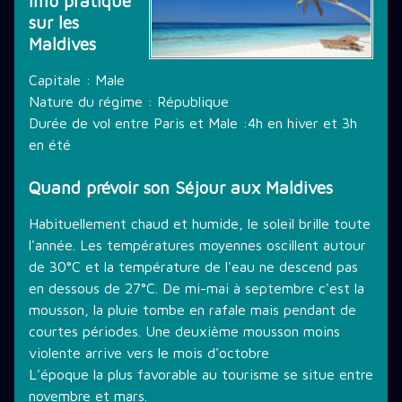
Info pratique
sur les
THÉMATIQUE DE PLONGÉE
Maldives
Capitale : Male
LES PROMOTIONS
Nature du régime : République
Durée de vol entre Paris et Male :4h en hiver et 3h
en été
STAGE PLONGÉE
Quand prévoir son Séjour aux Maldives
Habituellement chaud et humide, le soleil brille toute
INFORMATIONS PRATIQUES
l'année. Les températures moyennes oscillent autour
de 30°C et la température de l'eau ne descend pas
en dessous de 27°C. De mi-mai à septembre c'est la
CONTACT
mousson, la pluie tombe en rafale mais pendant de
courtes périodes. Une deuxième mousson moins
violente arrive vers le mois d'octobre
L'époque la plus favorable au tourisme se situe entre
novembre et mars.