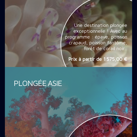
Une destination plongée
exceptionnelle ! Avec au
programme : épave, poisson
crapaud, poisson fantôme,
forêt de corail noir...
Prix à partir de
1 575,00 €
PLONGÉE ASIE