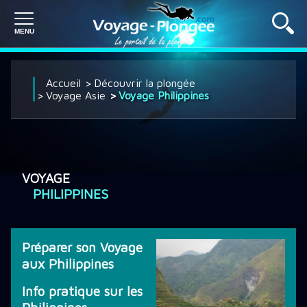
PLONGÉE À L'ÉTRANGER
Accueil
Découvrir la plongée
Voyage Asie
Voyage Philippines
PLONGÉE EN FRANCE
VOYAGE
SÉJOUR PLONGÉE
PHILIPPINES
CROISIÈRE PLONGÉE
Préparer son Voyage
aux Philippines
DÉCOUVRIR LA PLONGÉE
Info pratique sur les