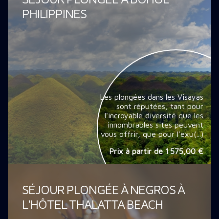
PHILIPPINES
Les plongées dans les Visayas
sont réputées, tant pour
l'incroyable diversité que les
innombrables sites peuvent
vous offrir, que pour l'exu(...)
Prix à partir de
1 575,00 €
SÉJOUR PLONGÉE À NEGROS À
L'HÔTEL THALATTA BEACH