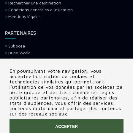
Rechercher une destination
Conditions générales d'utilisation
Mentions légales
PARTENAIRES
Subocea
Dune World
Ultramarina
H2O Voyage
En poursuivant votre navigation, vous
Devenir partenaire
acceptez l’utilisation de cookies et
technologies similaires qui permettront
l’utilisation de vos données par les sociétés de
CONTACTS
notre groupe et des tiers comme les régies
publicitaires partenaires, afin de réaliser des
Adresse:
22 rue Edouard, Clamart (92140), France
stats d’audiences, vous offrir des services,
contenus éditoriaux et partager des contenus
Tél:
+336 69 72 88 86
sur des réseaux sociaux.
Contactez nous
ACCEPTER