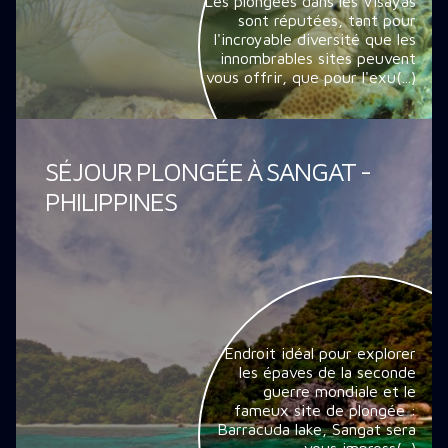
Les plongées dans les Visayas
sont réputées, tant pour
l'incroyable diversité que les
innombrables sites peuvent
vous offrir, que pour l'exu(...)
SÉJOUR PLONGÉE À SANGAT -
PHILIPPINES
Endroit idéal pour explorer
les épaves de la seconde
guerre mondiale et le
fameux site de plongée :
Barracuda lake, Sangat sera