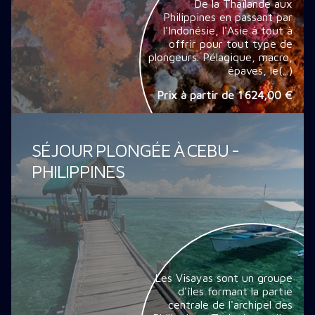
De la Thaïlande aux
Philippines en passant par
l'Indonésie, l'Asie à tout à
offrir pour tout type de
plongeurs. Pélagique, macro,
épaves, le(...)
Prix à partir de
1 624,00 €
SÉJOUR PLONGÉE À CEBU -
PHILIPPINES
Les Visayas sont un groupe
d'îles formant la partie
centrale de l'archipel des