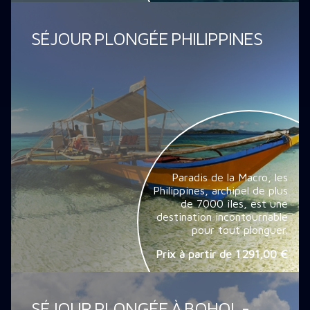
SÉJOUR PLONGÉE PHILIPPINES
Paradis de la Macro, les
Philippines, archipel de plus
de 7000 îles, est une
destination incontournable
pour tout plonguer.
Prix à partir de
1 291,00 €
SÉJOUR PLONGÉE À BOHOL -