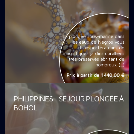
La plongée sous-marine dans
les eaux de Negros vous
transportera dans de
magnifiques jardins coralliens
très préservés abritant de
nombreux (...)
Prix à partir de
1 440,00 €
PHILIPPINES - SÉJOUR PLONGÉE À
BOHOL