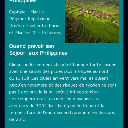
Philippines
THÉMATIQUE DE PLONGÉE
Capitale : Manille
Régime: République
Durée de vol entre Paris
LES PROMOTIONS
et Manille: 15 - 16 heures
Quand prévoir son
Séjour aux Philippines
STAGE PLONGÉE
Climat uniformément chaud et humide toute l'année
avec une saison des pluies plus marquée au nord
INFORMATIONS PRATIQUES
qu'au sud. Les pluies arrivent vers mai et durent
jusqu'en novembre et des risques de typhon ne sont
pas à exclure de la mi-août à mi-septembre.
CONTACT
Les températures tournent en moyenne aux
alentours de 30°C dans la région de Cebu et la
température de l'eau descend rarement en dessous
de 25°C.