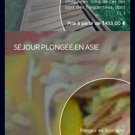
Philippines. Trois de ces îles
sont très fréquentées, dont
l'(...)
Prix à partir de
1 433,00 €
SÉJOUR PLONGÉE EN ASIE
Plongez en Asie avec