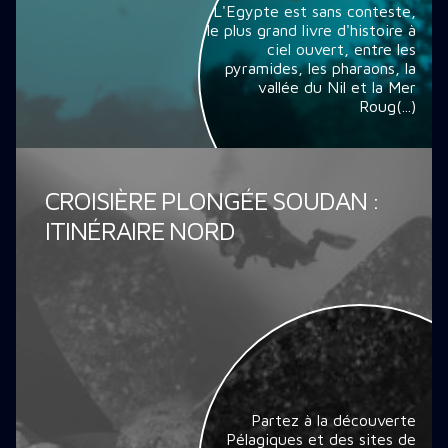
L'Egypte est sans conteste,
le plus grand livre d'histoire à
ciel ouvert, entre les
pyramides, les pharaons, la
vallée du Nil et la Mer
Roug(...)
CROISIÈRE PLONGÉE SOUDAN :
ITINÉRAIRE NORD
Partez à la découverte
Pélagiques et des sites de