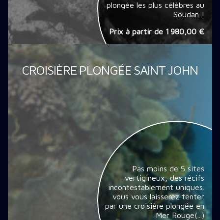
plongée les plus célèbres au
Soudan !
Prix à partir de
1 980,00 €
CROISIÈRE PLONGÉE SAINT JOHN
Pas moins de 5 sites
vertigineux, des récifs
incontestablement uniques.
vous vous laisserez tenter
par une croisière plongée en
Mer Rouge(...)