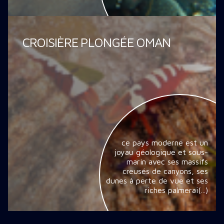
CROISIÈRE PLONGÉE OMAN
ce pays moderne est un
joyau géologique et sous-
marin avec ses massifs
creusés de canyons, ses
dunes à perte de vue et ses
riches palmerai(...)