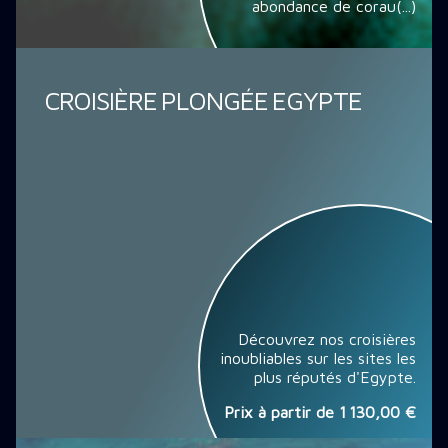
abondance de corau(...)
CROISIÈRE PLONGÉE EGYPTE
Découvrez nos croisières
inoubliables sur les sites les
plus réputés d'Egypte.
Prix à partir de
1 130,00 €