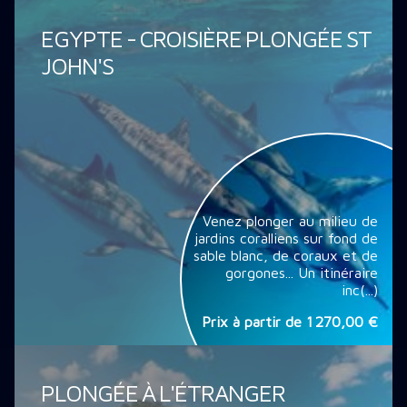
EGYPTE - CROISIÈRE PLONGÉE ST
JOHN'S
Venez plonger au milieu de
jardins coralliens sur fond de
sable blanc, de coraux et de
gorgones... Un itinéraire
inc(...)
Prix à partir de
1 270,00 €
PLONGÉE À L'ÉTRANGER