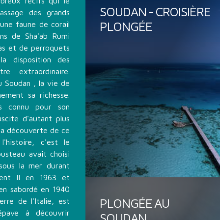
breux récifs qui le
SOUDAN - CROISIÈRE
 passage des grands
PLONGÉE
'une faune de corail
ins de Sha'ab Rumi
as et de perroquets
a disposition des
e extraordinaire.
u Soudan , la vie de
nement sa richesse.
ès connu pour son
uscite d'autant plus
à la découverte de ce
histoire, c'est le
steau avait choisi
 sous la mer durant
ent II en 1963 et
lien sabordé en 1940
PLONGÉE AU
re de l'Italie, est
épave à découvrir
SOUDAN