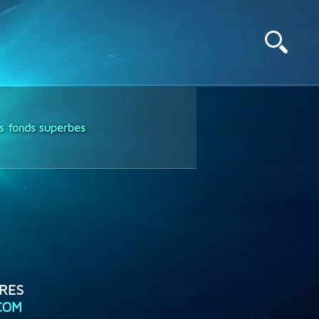
es fonds superbes
RES
COM