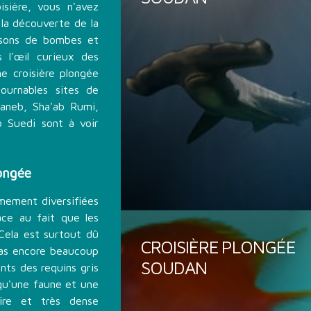
isière, vous n'avez
 la découverte de la
aisons de bombes et
s l'œil curieux des
e croisière plongée
tournables sites de
aneb, Sha'ab Rumi,
b Suedi sont à voir
ongée
êmement diversifiées
âce au fait que les
Cela est surtout dû
CROISIÈRE PLONGÉE
pas encore beaucoup
SOUDAN
nts des requins gris
qu'une faune et une
aire et très dense