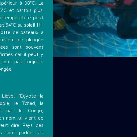
upérieur à 38°C. La
°C et parfois plus.
 la température peut
t 64°C au soleil !!!
flotte de bateaux à
oisière de plongée
gées sont souvent
irmés car il peut y
 sont pas toujours
ongée.
Libye, l'Égypte, la
iopie, le Tchad, la
 et par le Congo,
on nom lui vient de
 veut dire Pays des
les sont parlées au