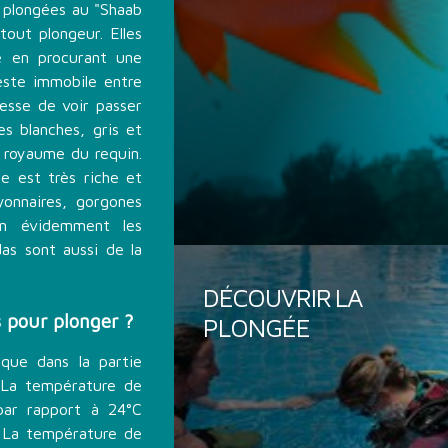
s plongées au "Shaab
tout plongeur. Elles
e en procurant une
reste immobile entre
esse de voir passer
es blanches, gris et
e royaume du requin.
le est très riche et
onnaires, gorgones
en évidemment les
as sont aussi de la
DÉCOUVRIR LA
s pour plonger ?
PLONGÉE
 que dans la partie
 La température de
 par rapport à 24°C
. La température de