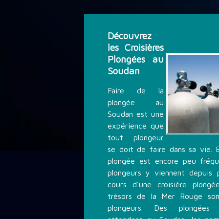
DÉCOUVRIR LA PLONGÉE
Découvrez
THÉMATIQUE DE PLONGÉE
les Croisières
Plongées au
Soudan
LES PROMOTIONS
Faire de la
plongée au
Soudan est une
STAGE PLONGÉE
expérience que
tout plongeur
se doit de faire dans sa vie. 
INFORMATIONS PRATIQUES
plongée est encore peu fréq
plongeurs y viennent depuis 
cours d'une croisière plong
CONTACT
trésors de la Mer Rouge son
plongeurs. Des plongées i