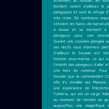
attendent au Soudan, les nom
bordent voient d'ailleurs le
pélagiques et sont le refuge d
très riche. De nombreux requ
côtoient les bancs de barracud
à bosse et se mettent à l
plongeurs pour une rencontr
Durant une croisière plongée a
ses récifs vous montrera plei
D'ailleurs le Soudan est tr
histoire sous-marine, ce qui s
l'intérêt des plongeurs d'aller 
site hors du commun. Pour l'
Soudan que le commandant Cou
afin d'y installer ses Maisons
une expérience de Précontin
l'Umbria, qui est un cargo ita
au moment de l'entrée en guer
aujourd'hui une magnifique 