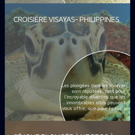
CROISIÈRE VISAYAS- PHILIPPINES
Les plongées dans les Visayas
sont réputées, tant pour
l'incroyable diversité que les
innombrables sites peuvent
vous offrir, que pour l'exu(...)