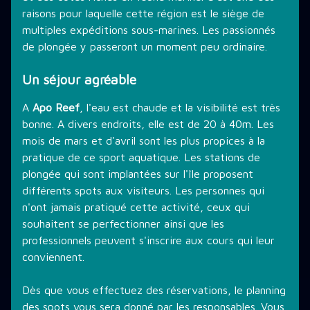
raisons pour laquelle cette région est le siège de
THÉMATIQUE DE PLONGÉE
multiples expéditions sous-marines. Les passionnés
de plongée y passeront un moment peu ordinaire.
LES PROMOTIONS
Un séjour agréable
A
Apo Reef
, l'eau est chaude et la visibilité est très
bonne. A divers endroits, elle est de 20 à 40m. Les
STAGE PLONGÉE
mois de mars et d'avril sont les plus propices à la
pratique de ce sport aquatique. Les stations de
plongée qui sont implantées sur l'île proposent
INFORMATIONS PRATIQUES
différents spots aux visiteurs. Les personnes qui
n'ont jamais pratiqué cette activité, ceux qui
souhaitent se perfectionner ainsi que les
CONTACT
professionnels peuvent s'inscrire aux cours qui leur
conviennent.
Dès que vous effectuez des réservations, le planning
des spots vous sera donné par les responsables. Vous