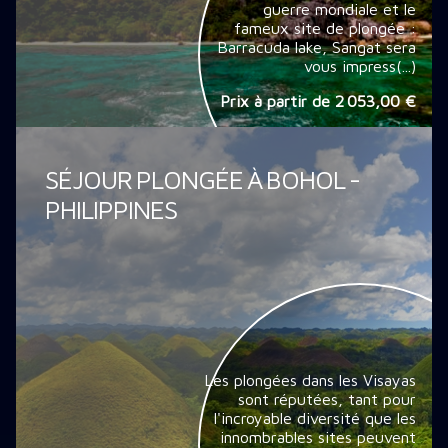
guerre mondiale et le
fameux site de plongée :
Barracuda lake, Sangat sera
vous impress(...)
Prix à partir de
2 053,00 €
SÉJOUR PLONGÉE À BOHOL -
PHILIPPINES
Les plongées dans les Visayas
sont réputées, tant pour
l'incroyable diversité que les
innombrables sites peuvent