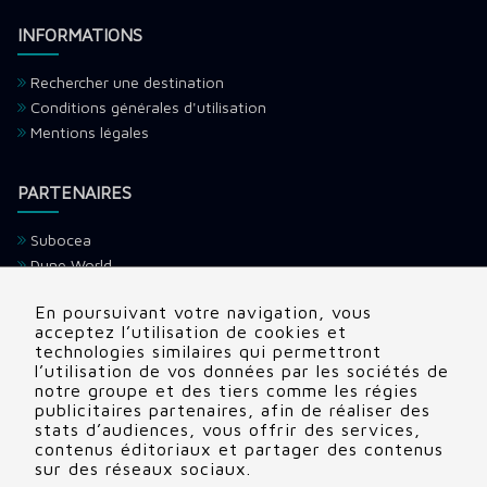
INFORMATIONS
Rechercher une destination
Conditions générales d'utilisation
Mentions légales
PARTENAIRES
Subocea
Dune World
Ultramarina
En poursuivant votre navigation, vous
H2O Voyage
acceptez l’utilisation de cookies et
Devenir partenaire
technologies similaires qui permettront
l’utilisation de vos données par les sociétés de
notre groupe et des tiers comme les régies
CONTACTS
publicitaires partenaires, afin de réaliser des
stats d’audiences, vous offrir des services,
Adresse:
22 rue Edouard, Clamart (92140), France
contenus éditoriaux et partager des contenus
sur des réseaux sociaux.
Tél:
+336 69 72 88 86