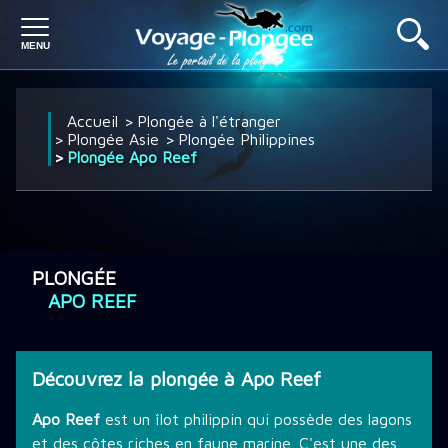
PLONGÉE À L'ÉTRANGER
Accueil
Plongée à l'étranger
Plongée Asie
Plongée Philippines
Plongée Apo Reef
PLONGÉE EN FRANCE
SÉJOUR PLONGÉE
PLONGÉE
APO REEF
CROISIÈRE PLONGÉE
Découvrez la plongée à Apo Reef
DÉCOUVRIR LA PLONGÉE
Apo Reef
est un îlot philippin qui possède des lagons
et des côtes riches en faune marine. C'est une des