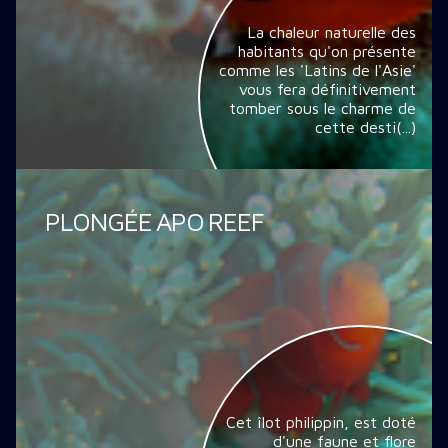
La chaleur naturelle des
habitants qu'on présente
comme les 'Latins de l'Asie'
vous fera définitivement
tomber sous le charme de
cette desti(...)
PLONGÉE APO REEF
Cet îlot philippin, est doté
d'une faune et flore