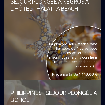
SÉJOUR PLONGÉE À NEGROS À
L'HÔTEL THALATTA BEACH
La plongée sous-marine dans
les eaux de Negros vous
transportera dans de
magnifiques jardins coralliens
très préservés abritant de
nombreux (...)
Prix à partir de
1 440,00 €
PHILIPPINES - SÉJOUR PLONGÉE À
BOHOL