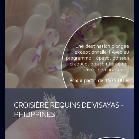
Une destination plongée
exceptionnelle ! Avec au
programme : épave, poisson
crapaud, poisson fantôme,
forêt de corail noir...
Prix à partir de
1 575,00 €
CROISIÈRE REQUINS DE VISAYAS -
PHILIPPINES