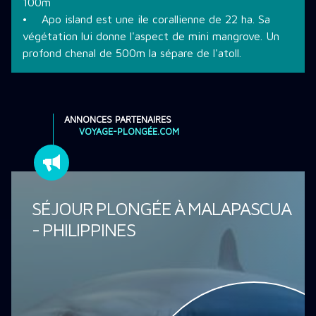
100m
• Apo island est une ile corallienne de 22 ha. Sa
végétation lui donne l'aspect de mini mangrove. Un
profond chenal de 500m la sépare de l'atoll.
ANNONCES PARTENAIRES
VOYAGE-PLONGÉE.COM
SÉJOUR PLONGÉE À MALAPASCUA
- PHILIPPINES