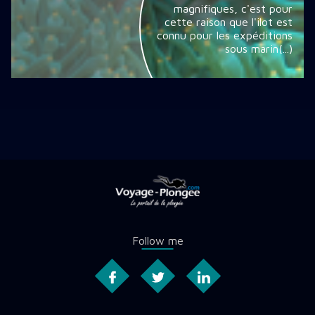
magnifiques, c'est pour
cette raison que l'ilot est
connu pour les expéditions
sous marin(...)
Follow me