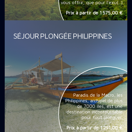
vous offrir, que pour l'exu(...)
Prix à partir de
1 575,00 €
SÉJOUR PLONGÉE PHILIPPINES
Paradis de la Macro, les
Philippines, archipel de plus
de 7000 îles, est une
destination incontournable
pour tout plonguer.
Prix à partir de
1 291,00 €