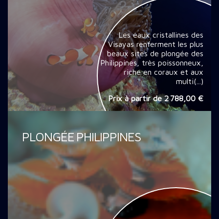
Les eaux cristallines des
Visayas renferment les plus
beaux sites de plongée des
Philippines, très poissonneux,
riche en coraux et aux
multi(...)
Prix à partir de
2 788,00 €
PLONGÉE PHILIPPINES