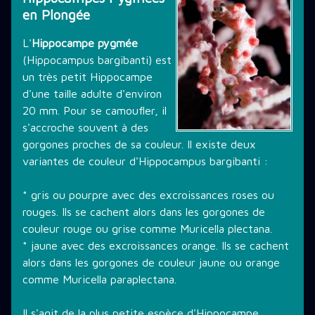
en Plongée
THÉMATIQUE DE PLONGÉE
L'
Hippocampe pygmée
(Hippocampus bargibanti) est
un très petit Hippocampe
LES PROMOTIONS
d'une taille adulte d'environ
20 mm. Pour se camoufler, il
s'accroche souvent à des
STAGE PLONGÉE
gorgones proches de sa couleur. Il existe deux
variantes de couleur d'Hippocampus bargibanti :
INFORMATIONS PRATIQUES
* gris ou pourpre avec des excroissances roses ou
rouges. Ils se cachent alors dans les gorgones de
couleur rouge ou grise comme Muricella plectana.
CONTACT
* jaune avec des excroissances orange. Ils se cachent
alors dans les gorgones de couleur jaune ou orange
comme Muricella paraplectana.
Il s'agit de la plus petite espèce d'Hippocampe