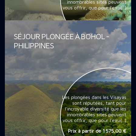
innombrables sites peuvent
vous offrir, que pour l'exu(...)
SÉJOUR PLONGÉE À BOHOL -
PHILIPPINES
Les plongées dans les Visayas
sont réputées, tant pour
l'incroyable diversité que les
innombrables sites peuvent
vous offrir, que pour l'exu(...)
Prix à partir de
1 575,00 €