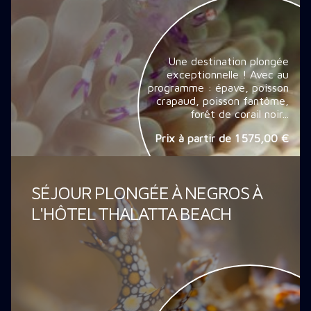
Une destination plongée
exceptionnelle ! Avec au
programme : épave, poisson
crapaud, poisson fantôme,
forêt de corail noir...
Prix à partir de
1 575,00 €
SÉJOUR PLONGÉE À NEGROS À
L'HÔTEL THALATTA BEACH