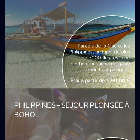
Paradis de la Macro, les
Philippines, archipel de plus
de 7000 îles, est une
destination incontournable
pour tout plonguer.
Prix à partir de
1 291,00 €
PHILIPPINES - SÉJOUR PLONGÉE À
BOHOL