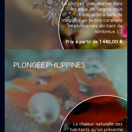
La plongée sous-marine dans
les eaux de Negros vous
transportera dans de
magnifiques jardins coralliens
très préservés abritant de
nombreux (...)
Prix à partir de
1 440,00 €
PLONGÉE PHILIPPINES
La chaleur naturelle des
habitants qu'on présente