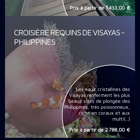
Prix à partir de
1 433,00 €
CROISIÈRE REQUINS DE VISAYAS -
PHILIPPINES
Les eaux cristallines des
Visayas renferment les plus
beaux sites de plongée des
Philippines, très poissonneux,
riche en coraux et aux
multi(...)
Prix à partir de
2 788,00 €