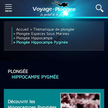
PLONGÉE À L'ÉTRANGER
Accueil
Thématique de plongée
Plongée Espèces Sous Marines
Plongée Hippocampe
Plongée Hippocampe Pygmée
PLONGÉE EN FRANCE
SÉJOUR PLONGÉE
PLONGÉE
HIPPOCAMPE PYGMÉE
CROISIÈRE PLONGÉE
DÉCOUVRIR LA PLONGÉE
Découvrir les
Hippocampes Pygmées