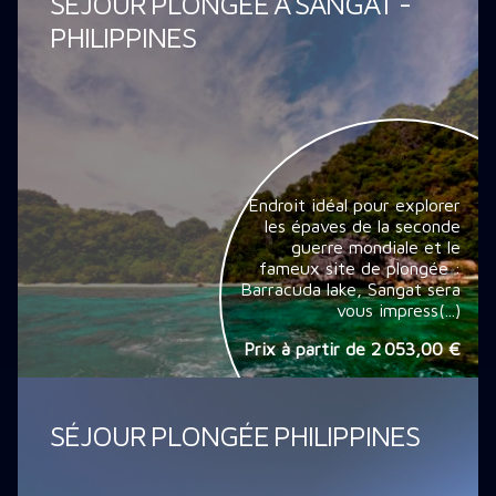
SÉJOUR PLONGÉE À SANGAT -
PHILIPPINES
Endroit idéal pour explorer
les épaves de la seconde
guerre mondiale et le
fameux site de plongée :
Barracuda lake, Sangat sera
vous impress(...)
Prix à partir de
2 053,00 €
SÉJOUR PLONGÉE PHILIPPINES