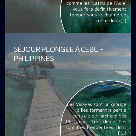
comme les 'Latins de l'Asie'
vous fera définitivement
tomber sous le charme de
cette desti(...)
SÉJOUR PLONGÉE À CEBU -
PHILIPPINES
Les Visayas sont un groupe
d'îles formant la partie
centrale de l'archipel des
Philippines. Trois de ces îles
sont très fréquentées, dont
l'(...)