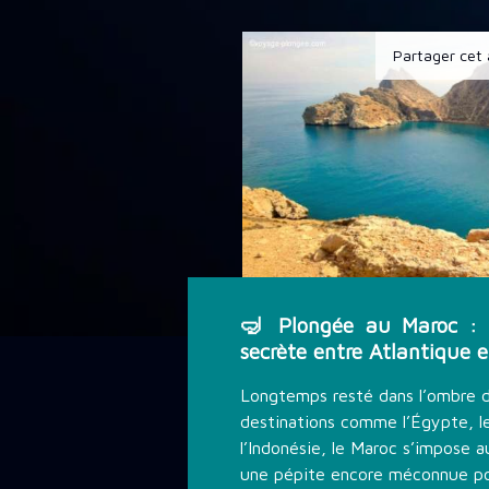
DÉCOUVRIR LA PLONGÉE
Partager cet 
THÉMATIQUE DE PLONGÉE
LES PROMOTIONS
STAGE PLONGÉE
🤿 Plongée au Maroc : 
INFORMATIONS PRATIQUES
secrète entre Atlantique 
Longtemps resté dans l’ombre 
CONTACT
destinations comme l’Égypte, l
l’Indonésie, le Maroc s’impose 
une pépite encore méconnue po