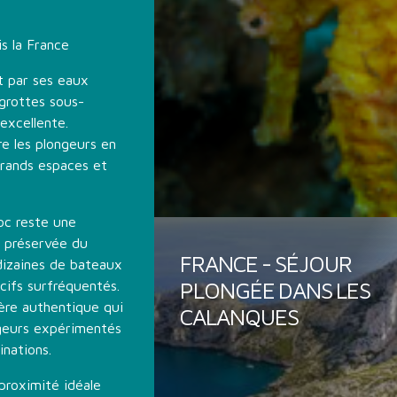
e
s la France
t par ses eaux
 grottes sous-
 excellente.
re les plongeurs en
rands espaces et
oc reste une
t préservée du
FRANCE - SÉJOUR
dizaines de bateaux
PLONGÉE DANS LES
écifs surfréquentés.
ère authentique qui
CALANQUES
geurs expérimentés
inations.
proximité idéale