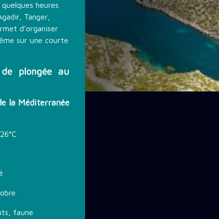
, quelques heures
Agadir, Tanger,
ermet d’organiser
même sur une courte
 de plongée au
de la Méditerranée
 26°C
é
tobre
ts, faune