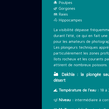
🐙 Poulpes
🌿 Gorgones
🪼 Raies
🐴 Hippocampes
La visibilité dépasse fréquemm
durant l’été, ce qui en fait une
pour les amateurs de photograp
Les plongeurs techniques appré
particulièrement les zones pro
îlots rocheux et les courants pa
attirent de nombreux poissons.
🏜️ Dakhla : la plongée s
désert
🌊
Température de l’eau :
18 à 
🤿
Niveau :
intermédiaire à con