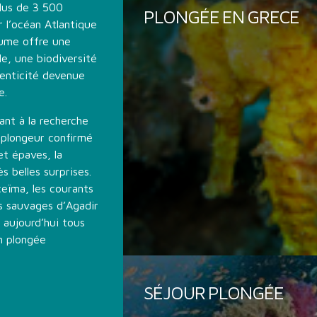
lus de 3 500
PLONGÉE EN GRECE
 l’océan Atlantique
aume offre une
le, une biodiversité
enticité devenue
e.
nt à la recherche
 plongeur confirmé
t épaves, la
s belles surprises.
ceïma, les courants
s sauvages d’Agadir
 aujourd’hui tous
on plongée
SÉJOUR PLONGÉE