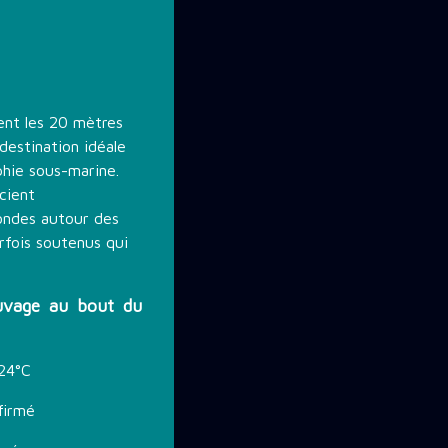
ent les 20 mètres
 destination idéale
hie sous-marine.
cient
fondes autour des
rfois soutenus qui
auvage au bout du
24°C
firmé