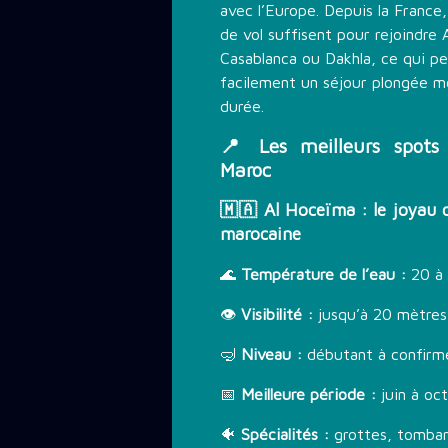
avec l’Europe. Depuis la France
de vol suffisent pour rejoindre 
Casablanca ou Dakhla, ce qui p
facilement un séjour plongée 
durée.
📍 Les meilleurs spots
Maroc
🇲🇦 Al Hoceïma : le joyau 
marocaine
🌊
Température de l’eau :
20 à
👁️
Visibilité :
jusqu’à 20 mètres
🤿
Niveau :
débutant à confirm
📅
Meilleure période :
juin à oc
🐠
Spécialités :
grottes, tomban