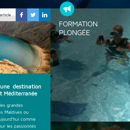
article
FORMATION
PLONGÉE
une destination
et Méditerranée
des grandes
es Maldives ou
aujourd’hui comme
ur les passionnés