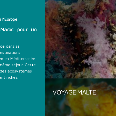
 l’Europe
 Maroc pour un
ide dans sa
estinations
en en Méditerranée
 même séjour. Cette
e des écosystèmes
ent riches.
VOYAGE MALTE