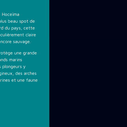
l Hoceïma
plus beau spot de
rd du pays, cette
culièrement claire
encore sauvage.
protège une grande
fonds marins
 plongeurs y
ineux, des arches
rines et une faune