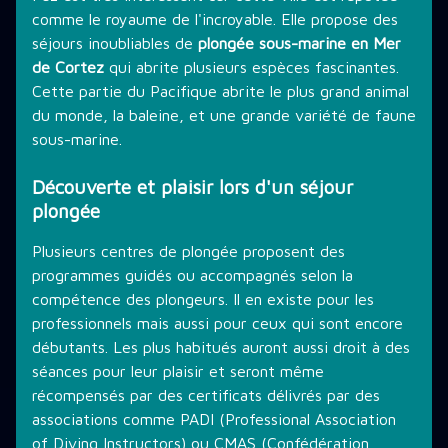
comme le royaume de l'incroyable. Elle propose des
THÉMATIQUE DE PLONGÉE
séjours inoubliables de
plongée sous-marine en Mer
de Cortez
qui abrite plusieurs espèces fascinantes.
Cette partie du Pacifique abrite le plus grand animal
LES PROMOTIONS
du monde, la baleine, et une grande variété de faune
sous-marine.
Découverte et plaisir lors d'un séjour
STAGE PLONGÉE
plongée
Plusieurs centres de plongée proposent des
INFORMATIONS PRATIQUES
programmes guidés ou accompagnés selon la
compétence des plongeurs. Il en existe pour les
professionnels mais aussi pour ceux qui sont encore
CONTACT
débutants. Les plus habitués auront aussi droit à des
séances pour leur plaisir et seront même
récompensés par des certificats délivrés par des
associations comme PADI (Professional Association
of Diving Instructors) ou CMAS (Confédération