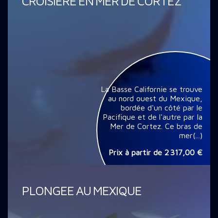
CROISIÈRE EN MER DE CORTEZ
La Basse Californie se trouve
au nord ouest du Mexique,
bordée d'un côté par le
Pacifique et de l'autre par la
Mer de Cortez. Ce bras de
mer(...)
Prix à partir de
2 317,00 €
PLONGEE AU MEXIQUE