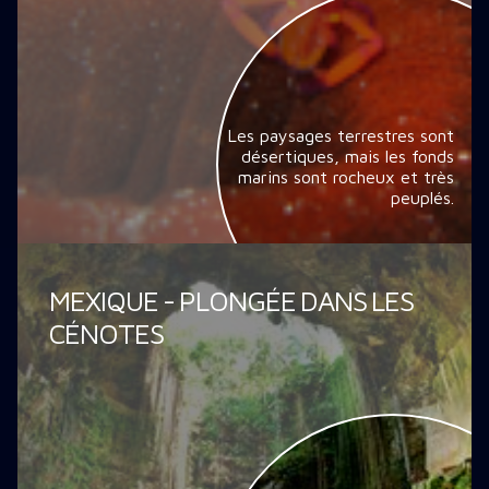
Les paysages terrestres sont
désertiques, mais les fonds
marins sont rocheux et très
peuplés.
MEXIQUE - PLONGÉE DANS LES
CÉNOTES