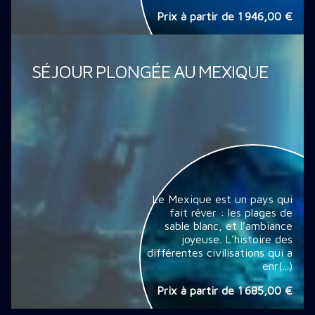
Prix à partir de
1 946,00 €
SÉJOUR PLONGÉE AU MEXIQUE
Le Mexique est un pays qui
fait rêver : les plages de
sable blanc, et l'ambiance
joyeuse. L'histoire des
différentes civilisations qui a
enr(...)
Prix à partir de
1 685,00 €