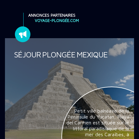
ANNONCES PARTENAIRES
VOYAGE-PLONGÉE.COM
SÉJOUR PLONGÉE MEXIQUE
Petit ville balnéaire de la
Péninsule du Yucatan, Playa
del Carmen est située sur le
littoral paradisiaque de la
mer des Caraïbes, à