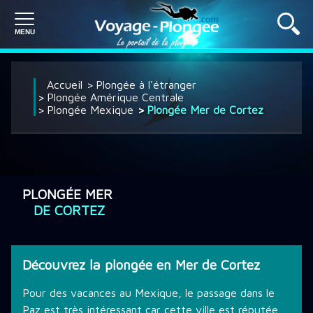
PLONGÉE À L'ÉTRANGER
Accueil
Plongée à l'étranger
Plongée Amérique Centrale
Plongée Mexique
Plongée Mer de Cortez
PLONGÉE EN FRANCE
SÉJOUR PLONGÉE
PLONGÉE MER
DE CORTEZ
CROISIÈRE PLONGÉE
Découvrez la plongée en Mer de Cortez
DÉCOUVRIR LA PLONGÉE
Pour des vacances au Mexique, le passage dans le
Paz est très intéressant car cette ville est réputée