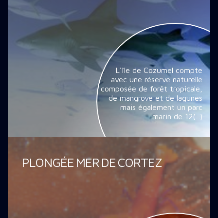
L'île de Cozumel compte
avec une réserve naturelle
composée de forêt tropicale,
de mangrove et de lagunes
mais également un parc
marin de 12(...)
PLONGÉE MER DE CORTEZ