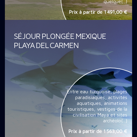
quelque(...)
Prix à partir de
1 491,00 €
SÉJOUR PLONGÉE MEXIQUE
PLAYA DEL CARMEN
Entre eau turquoise, plages
paradisiaques, activités
aquatiques, animations
touristiques, vestiges de la
civilisation Maya et sites
archéolo(...)
Prix à partir de
1 563,00 €