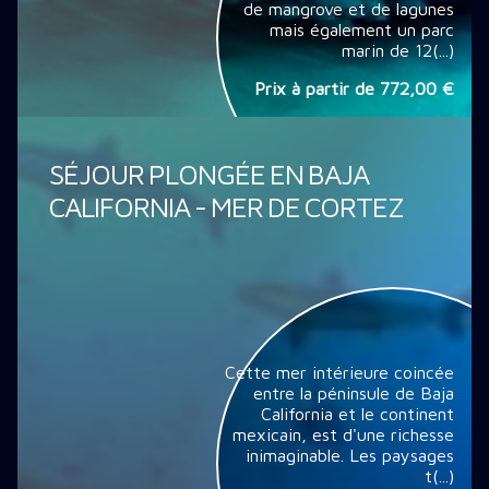
de mangrove et de lagunes
mais également un parc
marin de 12(...)
Prix à partir de
772,00 €
SÉJOUR PLONGÉE EN BAJA
CALIFORNIA - MER DE CORTEZ
Cette mer intérieure coincée
entre la péninsule de Baja
California et le continent
mexicain, est d'une richesse
inimaginable. Les paysages
t(...)