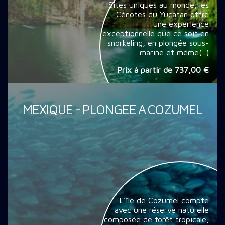
Sites uniques au monde, les
Cénotes du Yucatan offre
une expérience
exceptionnelle que ce soit en
snorkeling, en plongée sous-
marine et même(...)
Prix à partir de
737,00 €
MEXIQUE - PLONGEE A COZUMEL
L'île de Cozumel compte
avec une réserve naturelle
composée de forêt tropicale,