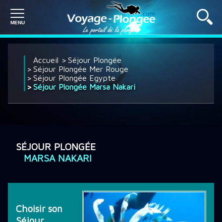
PLONGÉE À L'ÉTRANGER
Accueil
Séjour Plongée
Séjour Plongée Mer Rouge
Séjour Plongée Egypte
Séjour Plongée Marsa Nakari
PLONGÉE EN FRANCE
SÉJOUR PLONGÉE
SÉJOUR PLONGÉE
MARSA NAKARI
CROISIÈRE PLONGÉE
DÉCOUVRIR LA PLONGÉE
Choisir son
Séjour