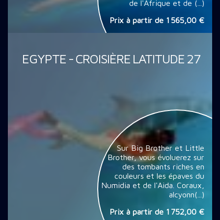
de l'Afrique et de (...)
Prix à partir de
1 565,00 €
EGYPTE - CROISIÈRE LATITUDE 27
Sur Big Brother et Little
Brother, vous évoluerez sur
des tombants riches en
couleurs et les épaves du
Numidia et de l'Aida. Coraux,
alcyonn(...)
Prix à partir de
1 752,00 €