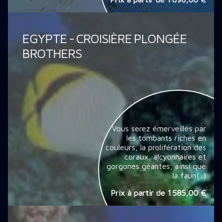
EGYPTE - CROISIÈRE PLONGÉE
BROTHERS
Vous serez émerveillés par
les tombants riches en
couleurs, la prolifération des
coraux, alcyonnaires et
gorgones géantes, ainsi que
la faun(...)
Prix à partir de
1 585,00 €