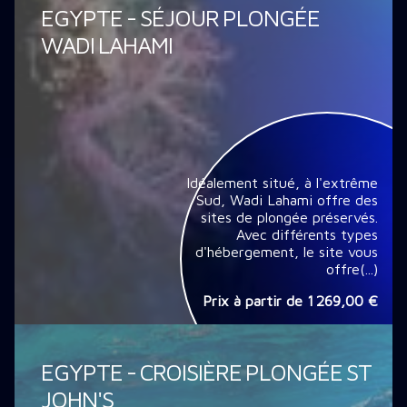
EGYPTE - SÉJOUR PLONGÉE
WADI LAHAMI
Idéalement situé, à l'extrême
Sud, Wadi Lahami offre des
sites de plongée préservés.
Avec différents types
d'hébergement, le site vous
offre(...)
Prix à partir de
1 269,00 €
EGYPTE - CROISIÈRE PLONGÉE ST
JOHN'S