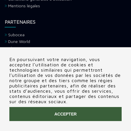
Mentions légales
PARTENAIRES
Subocea
Dune World
Ultramarina
H2O Voyage
En poursuivant votre navigation, vous
Devenir partenaire
acceptez l’utilisation de cookies et
technologies similaires qui permettront
l’utilisation de vos données par les sociétés de
CONTACTS
notre groupe et des tiers comme les régies
publicitaires partenaires, afin de réaliser des
Adresse:
22 rue Edouard, Clamart (92140), France
stats d’audiences, vous offrir des services,
contenus éditoriaux et partager des contenus
Tél:
+336 69 72 88 86
sur des réseaux sociaux.
Contactez nous
ACCEPTER
COPYRIGHT © 2020 INGIN
RCS NANTERRE 848 874 798