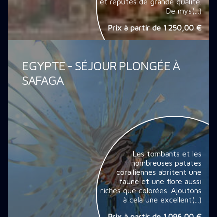
et réputés de grande qualité.
De mys(...)
Prix à partir de
1 250,00 €
EGYPTE - SÉJOUR PLONGÉE À
SAFAGA
Les tombants et les
nombreuses patates
coralliennes abritent une
faune et une flore aussi
riches que colorées. Ajoutons
à cela une excellent(...)
Prix à partir de
1 096,00 €