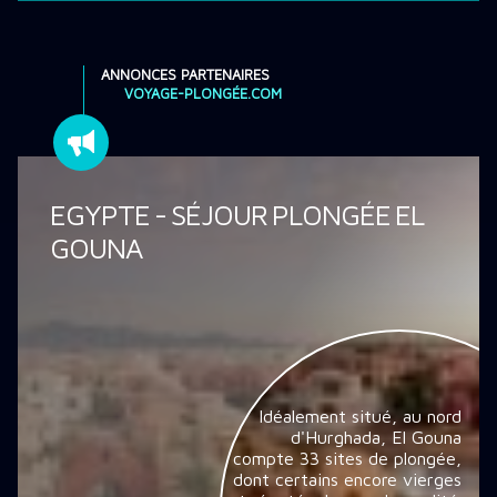
ANNONCES PARTENAIRES
VOYAGE-PLONGÉE.COM
EGYPTE - SÉJOUR PLONGÉE EL
GOUNA
Idéalement situé, au nord
d'Hurghada, El Gouna
compte 33 sites de plongée,
dont certains encore vierges