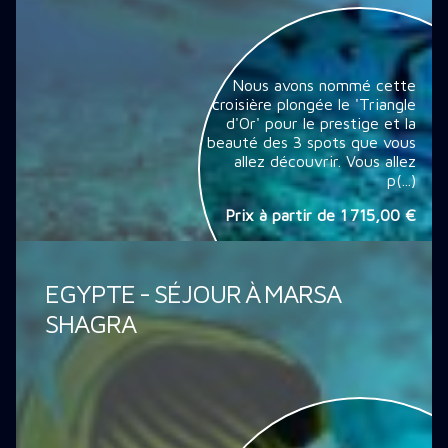
Nous avons nommé cette
croisière plongée le 'Triangle
d'Or' pour le prestige et la
beauté des 3 spots que vous
allez découvrir. Vous allez
p(...)
Prix à partir de
1 715,00 €
EGYPTE - SÉJOUR À MARSA
SHAGRA