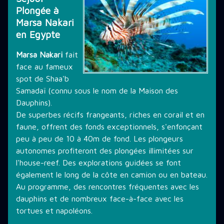
Plongée à
THÉMATIQUE DE PLONGÉE
Marsa Nakari
en Egypte
Marsa Nakari
fait
LES PROMOTIONS
face au fameux
spot de Shaa'b
Samadaï (connu sous le nom de la Maison des
STAGE PLONGÉE
Dauphins).
De superbes récifs frangeants, riches en corail et en
faune, offrent des fonds exceptionnels, s'enfonçant
INFORMATIONS PRATIQUES
peu à peu de 10 à 40m de fond. Les plongeurs
autonomes profiteront des plongées illimitées sur
l'house-reef. Des explorations guidées se font
CONTACT
également le long de la côte en camion ou en bateau.
Au programme, des rencontres fréquentes avec les
dauphins et de nombreux face-à-face avec les
tortues et napoléons.