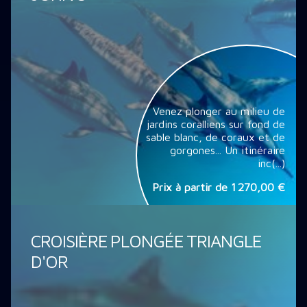
Venez plonger au milieu de
jardins coralliens sur fond de
sable blanc, de coraux et de
gorgones... Un itinéraire
inc(...)
Prix à partir de
1 270,00 €
CROISIÈRE PLONGÉE TRIANGLE
D'OR