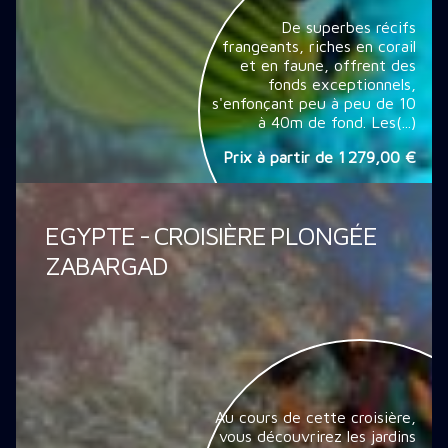
De superbes récifs
frangeants, riches en corail
et en faune, offrent des
fonds exceptionnels,
s'enfonçant peu à peu de 10
à 40m de fond. Les(...)
Prix à partir de
1 279,00 €
EGYPTE - CROISIÈRE PLONGÉE
ZABARGAD
Au cours de cette croisière,
vous découvrirez les jardins