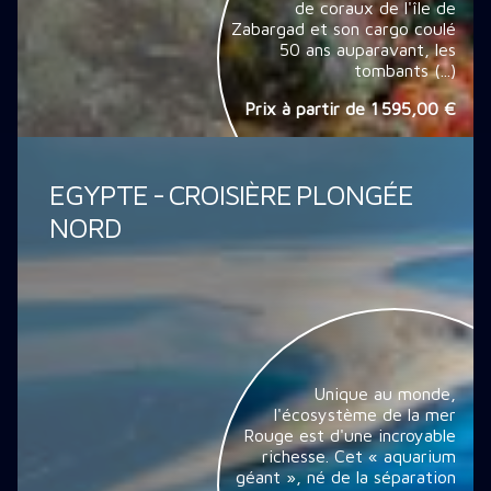
de coraux de l'île de
Zabargad et son cargo coulé
50 ans auparavant, les
tombants (...)
Prix à partir de
1 595,00 €
EGYPTE - CROISIÈRE PLONGÉE
NORD
Unique au monde,
l'écosystème de la mer
Rouge est d'une incroyable
richesse. Cet « aquarium
géant », né de la séparation