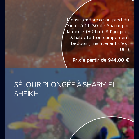
L'oasis endormie au pied du
Sinaï, à 1 h 30 de Sharm par
la route (80 km). À l'origine,
Dahab était un campement
bédouin, maintenant c'est
u(...)
Prix à partir de
944,00 €
SÉJOUR PLONGÉE À SHARM EL
SHEIKH