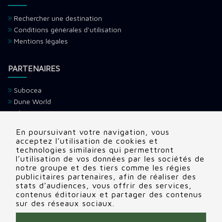
Rechercher une destination
Conditions générales d'utilisation
Mentions légales
PARTENAIRES
Subocea
Dune World
Ultramarina
H2O Voyage
En poursuivant votre navigation, vous
Devenir partenaire
acceptez l’utilisation de cookies et
technologies similaires qui permettront
l’utilisation de vos données par les sociétés de
CONTACTS
notre groupe et des tiers comme les régies
publicitaires partenaires, afin de réaliser des
Adresse:
22 rue Edouard, Clamart (92140), France
stats d’audiences, vous offrir des services,
contenus éditoriaux et partager des contenus
Tél:
+336 69 72 88 86
sur des réseaux sociaux.
Contactez nous