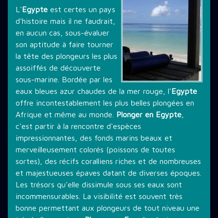
L'
Egypte
est certes un pays
THÉMATIQUE DE PLONGÉE
d'histoire mais il ne faudrait,
en aucun cas, sous-évaluer
son aptitude à faire tourner
LES PROMOTIONS
la tête des plongeurs les plus
assoiffés de découverte
sous-marine. Bordée par les
STAGE PLONGÉE
eaux bleues azur chaudes de la mer rouge, l'
Egypte
offre incontestablement les plus belles plongées en
Afrique et même au monde.
Plonger en Egypte
,
c'est partir à la rencontre d'espèces
INFORMATIONS PRATIQUES
impressionnantes, des fonds marins beaux et
merveilleusement colorés (poissons de toutes
sortes), des récifs coralliens riches et de nombreuses
CONTACT
et majestueuses épaves datant de diverses époques.
Les trésors qu'elle dissimule sous ses eaux sont
incommensurables. La visibilité est souvent très
bonne permettant aux plongeurs de tout niveau une