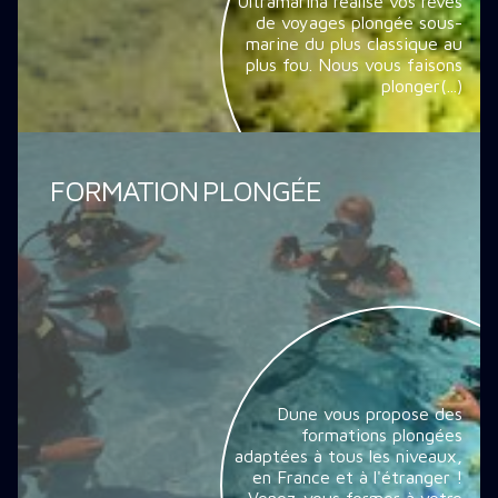
Ultramarina réalise vos rêves
de voyages plongée sous-
marine du plus classique au
plus fou. Nous vous faisons
plonger(...)
FORMATION PLONGÉE
Dune vous propose des
formations plongées
adaptées à tous les niveaux,
en France et à l'étranger !