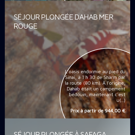
SÉJOUR PLONGÉE DAHAB MER
ROUGE
L'oasis endormie au pied du
Sinaï, à 1 h 30 de Sharm par
la route (80 km). À l'origine,
Dahab était un campement
bédouin, maintenant c'est
u(...)
Prix à partir de
944,00 €
SÉJOUR PLONGÉE À SAFAGA