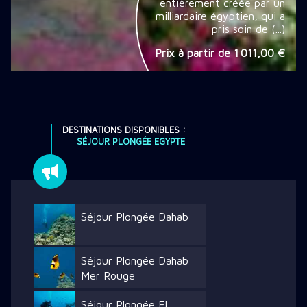
entièrement créée par un
milliardaire égyptien, qui a
pris soin de (...)
Prix à partir de
1 011,00 €
DESTINATIONS DISPONIBLES :
SÉJOUR PLONGÉE EGYPTE
Séjour Plongée Dahab
Séjour Plongée Dahab
Mer Rouge
Séjour Plongée El