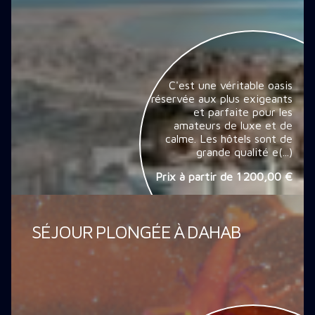
C'est une véritable oasis
réservée aux plus exigeants
et parfaite pour les
amateurs de luxe et de
calme. Les hôtels sont de
grande qualité e(...)
Prix à partir de
1 200,00 €
SÉJOUR PLONGÉE À DAHAB