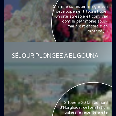
Sharm a su rester, malgré son
développement touristique,
un site agréable et convivial
dont le patrimoine sous-
marin est encore bien
protégé(...)
SÉJOUR PLONGÉE À EL GOUNA
Située à 20 km au nord
d'Hurghada, cette station
balnéaire récente a été