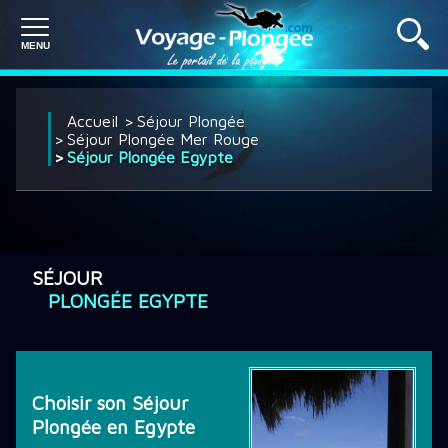
PLONGÉE À L'ÉTRANGER
Accueil
Séjour Plongée
Séjour Plongée Mer Rouge
Séjour Plongée Egypte
PLONGÉE EN FRANCE
SÉJOUR PLONGÉE
SÉJOUR
PLONGÉE EGYPTE
CROISIÈRE PLONGÉE
Choisir son Séjour
DÉCOUVRIR LA PLONGÉE
Plongée en Egypte