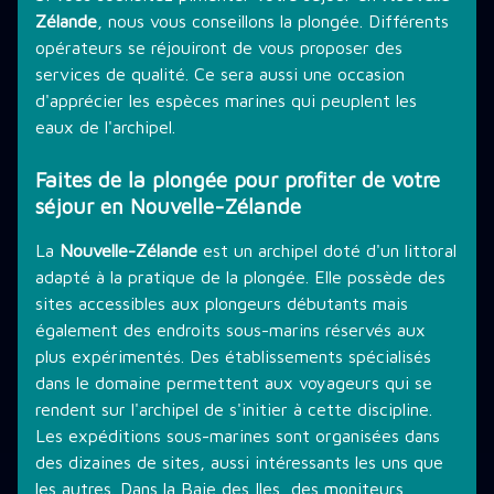
Zélande
, nous vous conseillons la plongée. Différents
THÉMATIQUE DE PLONGÉE
opérateurs se réjouiront de vous proposer des
services de qualité. Ce sera aussi une occasion
d'apprécier les espèces marines qui peuplent les
LES PROMOTIONS
eaux de l'archipel.
Faites de la plongée pour profiter de votre
séjour en Nouvelle-Zélande
STAGE PLONGÉE
La
Nouvelle-Zélande
est un archipel doté d'un littoral
adapté à la pratique de la plongée. Elle possède des
INFORMATIONS PRATIQUES
sites accessibles aux plongeurs débutants mais
également des endroits sous-marins réservés aux
plus expérimentés. Des établissements spécialisés
CONTACT
dans le domaine permettent aux voyageurs qui se
rendent sur l'archipel de s'initier à cette discipline.
Les expéditions sous-marines sont organisées dans
des dizaines de sites, aussi intéressants les uns que
les autres. Dans la Baie des Iles, des moniteurs