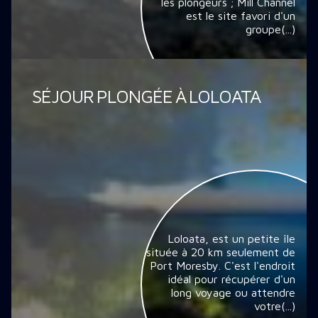
les plongeurs ; Mill Channel
est le site favori d'un
groupe(...)
SÉJOUR PLONGÉE À LOLOATA
Loloata, est un petite île
située à 20 km seulement de
Port Moresby. C'est l'endroit
idéal pour récupérer d'un
long voyage ou attendre
votre(...)