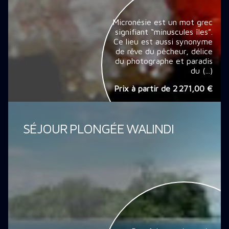
Micronésie est un mot grec
signifiant “minuscules îles”.
Ce lieu est aussi synonyme
de rêve du pêcheur, délice
du photographe et paradis
du (...)
Prix à partir de
2 271,00 €
SÉJOUR PLONGÉE WALINDI