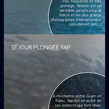
Peu fréquenté et très
protégé, Walindi est un
véritable paradis pour la
macro et les plus grands
photographes internationaux
considèrent cet(...)
SÉJOUR PLONGÉE YAP
À mi-chemin entre Guam et
Palau, Yap est un autre de
ces endroits qui font rêver