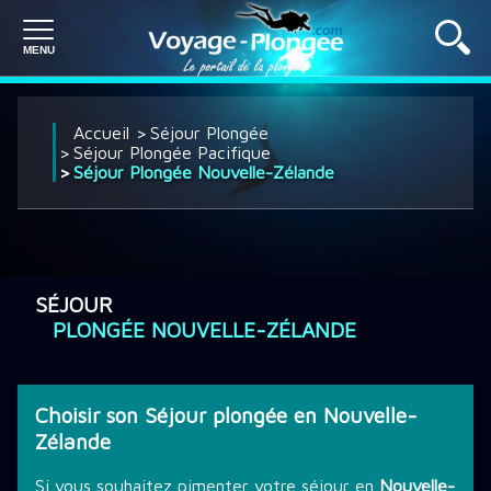
PLONGÉE À L'ÉTRANGER
Accueil
Séjour Plongée
Séjour Plongée Pacifique
Séjour Plongée Nouvelle-Zélande
PLONGÉE EN FRANCE
SÉJOUR PLONGÉE
SÉJOUR
PLONGÉE NOUVELLE-ZÉLANDE
CROISIÈRE PLONGÉE
Choisir son Séjour plongée en Nouvelle-
Zélande
DÉCOUVRIR LA PLONGÉE
Si vous souhaitez pimenter votre séjour en
Nouvelle-