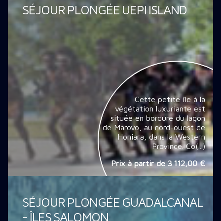
SÉJOUR PLONGÉE UEPI ISLAND
Cette petite île à la
végétation luxuriante est
située en bordure du lagon
de Marovo, au nord-ouest de
Honiara, dans la Western
Province. Co(...)
Prix à partir de
3 112,00 €
SÉJOUR PLONGÉE GUADALCANAL
- ÎLES SALOMON