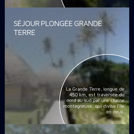
SÉJOUR PLONGÉE GRANDE
TERRE
La Grande Terre, longue de
450 km, est traversée du
nord au sud par une chaîne
montagneuse, qui divise l'île
en deux.