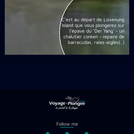
C'est au départ de Lissenung
Island que vous plongerez sur
l'épave du 'Der Yang' - un
chalutier coréen - repaire de
barracudas, raies-aigles(...)
Follow me