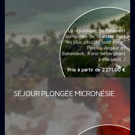
La république de Palau est
composée de 16 états dont
les plus peuplés sont Koror,
Peleliu, Angaur et
Babeldaob, Koror hébergeant
à elle seul(...)
Prix à partir de
2 271,00 €
SÉJOUR PLONGÉE MICRONÉSIE