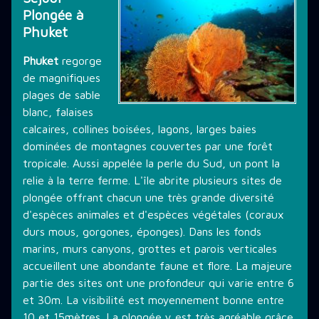
Plongée à
THÉMATIQUE DE PLONGÉE
Phuket
Phuket
regorge
de magnifiques
LES PROMOTIONS
plages de sable
blanc, falaises
calcaires, collines boisées, lagons, larges baies
STAGE PLONGÉE
dominées de montagnes couvertes par une forêt
tropicale. Aussi appelée la perle du Sud, un pont la
relie à la terre ferme. L'île abrite plusieurs sites de
INFORMATIONS PRATIQUES
plongée offrant chacun une très grande diversité
d'espèces animales et d'espèces végétales (coraux
durs mous, gorgones, éponges). Dans les fonds
CONTACT
marins, murs canyons, grottes et parois verticales
accueillent une abondante faune et flore. La majeure
partie des sites ont une profondeur qui varie entre 6
et 30m. La visibilité est moyennement bonne entre
10 et 15mètres. La plongée y est très agréable grâce