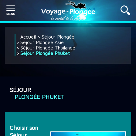
PLONGÉE À L'ÉTRANGER
Accueil
Séjour Plongée
Séjour Plongée Asie
Séjour Plongée Thaïlande
Séjour Plongée Phuket
PLONGÉE EN FRANCE
SÉJOUR PLONGÉE
SÉJOUR
PLONGÉE PHUKET
CROISIÈRE PLONGÉE
DÉCOUVRIR LA PLONGÉE
Choisir son
Séjour