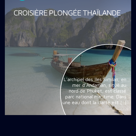
CROISIÈRE PLONGÉE THAÏLANDE
L'archipel des îles Similan, en
mer d'Andaman, situé au
nord de Phuket, est classé
parc national maritime. Dans
une eau dont la clarté est (...)