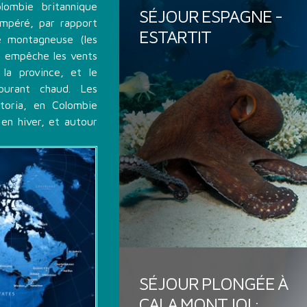
lombie britannique
SÉJOUR ESPAGNE -
empéré, par rapport
ESTARTIT
e montagneuse (les
) empêche les vents
la province, et le
ourant chaud. Les
toria, en Colombie
 en hiver, et autour
SÉJOUR PLONGÉE À
CALA MONTJOI :