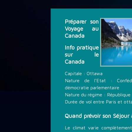
DÉCOUVRIR LA PLONGÉE
Préparer son
THÉMATIQUE DE PLONGÉE
Voyage au
Canada
Info pratique
LES PROMOTIONS
sur le
Canada
STAGE PLONGÉE
Capitale : Ottawa
Nature de l'Etat : Conféd
démocratie parlementaire
INFORMATIONS PRATIQUES
Nature du régime : République
Durée de vol entre Paris et ott
CONTACT
Quand prévoir son Séjour
Le climat varie complètement