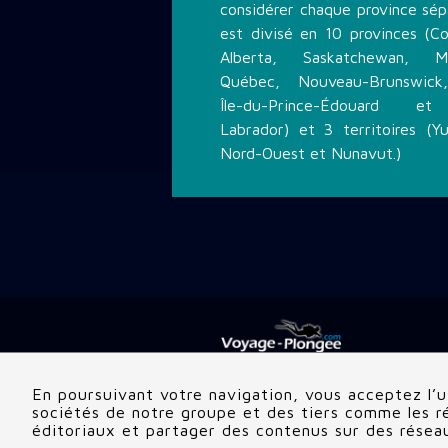
considérer chaque province sé
est divisé en 10 provinces (Co
Alberta, Saskatchewan, Ma
Québec, Nouveau-Brunswick,
Île-du-Prince-Édouard et
Labrador) et 3 territoires (Yu
Nord-Ouest et Nunavut.)
En poursuivant votre navigation, vous acceptez l’ut
sociétés de notre groupe et des tiers comme les rég
Follow me
éditoriaux et partager des contenus sur des résea