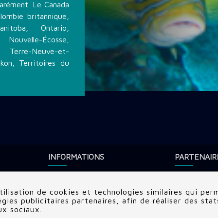
parément. Le Canada
lombie britannique,
nitoba, Ontario,
 Nouvelle-Écosse,
 Terre-Neuve-et-
kon, Territoires du
INFORMATIONS
PARTENAIR
Rechercher une destination
Subocea
Conditions générales d'utilisation
Dune World
ilisation de cookies et technologies similaires qui perm
ies publicitaires partenaires, afin de réaliser des sta
Mentions légales
Ultramarina
ux sociaux.
H2O Voyag