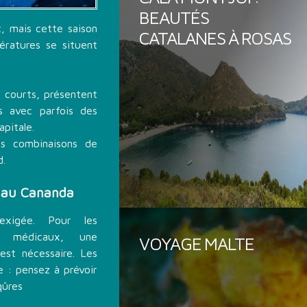
BEAUTÉS
t, mais cette saison
CATALANES À ROSAS
ératures se situent
 courts, présentent
s avec parfois des
apitale.
es combinaisons de
d.
r au Cananda
exigée. Pour les
s médicaux, une
VOYAGE MALTE
est nécessaire. Les
e : pensez à prévoir
qûres