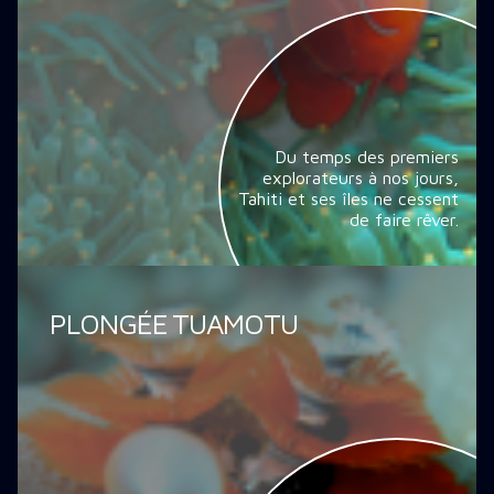
Du temps des premiers
explorateurs à nos jours,
Tahiti et ses îles ne cessent
de faire rêver.
PLONGÉE TUAMOTU