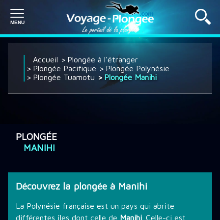
PLONGÉE À L'ÉTRANGER
Accueil
Plongée à l'étranger
Plongée Pacifique
Plongée Polynésie
Plongée Tuamotu
Plongée Manihi
PLONGÉE EN FRANCE
SÉJOUR PLONGÉE
PLONGÉE
MANIHI
CROISIÈRE PLONGÉE
Découvrez la plongée à Manihi
DÉCOUVRIR LA PLONGÉE
La Polynésie française est un pays qui abrite
différentes îles dont celle de
Manihi
. Celle-ci est