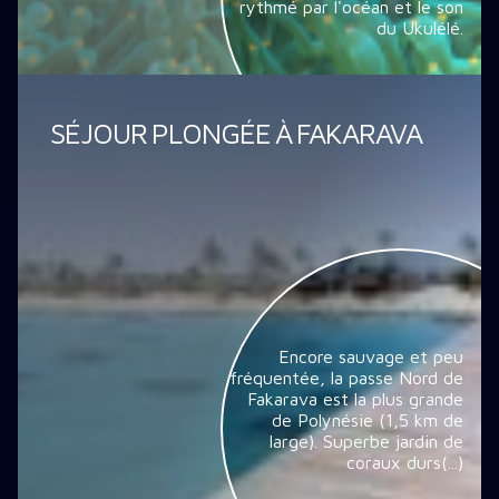
rythmé par l'océan et le son
du Ukulélé.
SÉJOUR PLONGÉE À FAKARAVA
Encore sauvage et peu
fréquentée, la passe Nord de
Fakarava est la plus grande
de Polynésie (1,5 km de
large). Superbe jardin de
coraux durs(...)