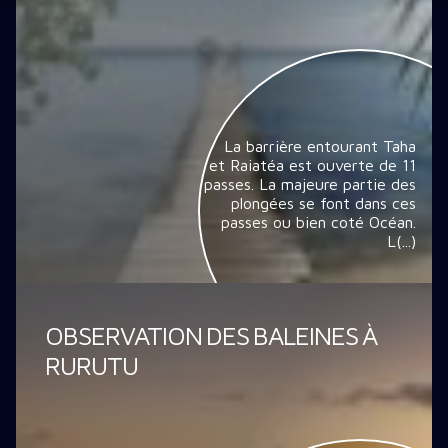
La barrière entourant Taha
et Raiatéa est ouverte de 11
passes. La majeure partie des
plongées se font dans ces
passes ou bien coté Océan.
L(...)
OBSERVATION DES BALEINES À
RURUTU