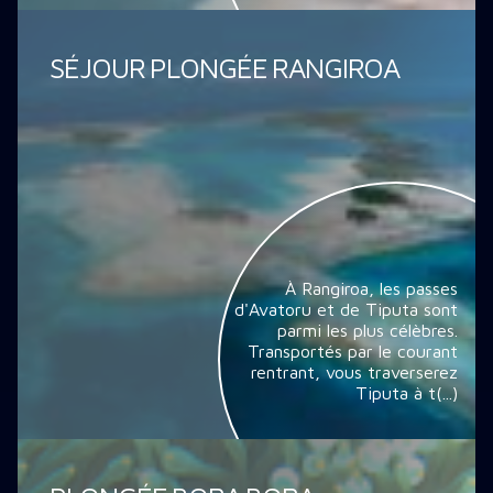
SÉJOUR PLONGÉE RANGIROA
À Rangiroa, les passes
d'Avatoru et de Tiputa sont
parmi les plus célèbres.
Transportés par le courant
rentrant, vous traverserez
Tiputa à t(...)