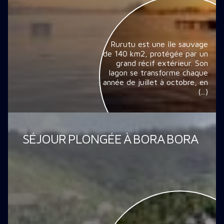
Rurutu est une île sauvage
de 140 km2, protégée par un
grand récif extérieur. Son
lagon se transforme chaque
année de juillet à octobre, en
(...)
SÉJOUR PLONGÉE À BORA BORA