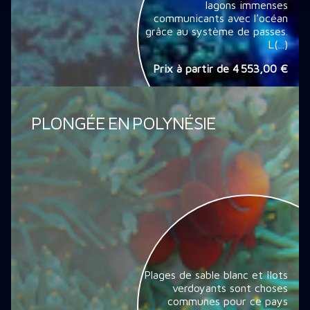
lagons immenses
communicants avec l'océan
grâce au système de passes.
L(...)
Prix à partir de
4 553,00 €
PLONGÉE EN POLYNÉSIE
Plages de sable blanc et îlots
verdoyants sont choses
communes pour ce pays