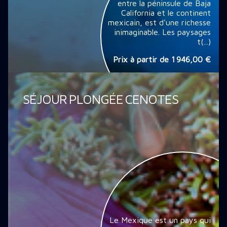
entre la péninsule de Baja
California et le continent
mexicain, est d'une richesse
inimaginable. Les paysages
t(...)
Prix à partir de
1 946,00 €
SÉJOUR PLONGÉE CENOTES
Le Mexique est un pays qui