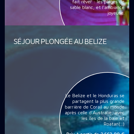
fait rêver : les plages de
sable blanc, et l'ambiance
joyeuse.
SÉJOUR PLONGÉE AU BELIZE
Le Belize et le Honduras se
partagent la plus grande
barrière de Corail au monde
après celle d'Australie, avec
les îles de la baie et
Roatan(...)