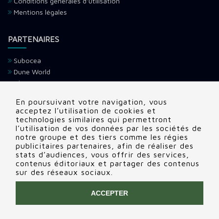
Conditions générales d'utilisation
Mentions légales
PARTENAIRES
Subocea
Dune World
Ultramarina
H2O Voyage
En poursuivant votre navigation, vous
Devenir partenaire
acceptez l’utilisation de cookies et
technologies similaires qui permettront
l’utilisation de vos données par les sociétés de
CONTACTS
notre groupe et des tiers comme les régies
publicitaires partenaires, afin de réaliser des
Adresse:
22 rue Edouard, Clamart (92140), France
stats d’audiences, vous offrir des services,
contenus éditoriaux et partager des contenus
Tél:
+336 69 72 88 86
sur des réseaux sociaux.
Contactez nous
ACCEPTER
COPYRIGHT © 2020 INGIN
RCS NANTERRE 848 874 798