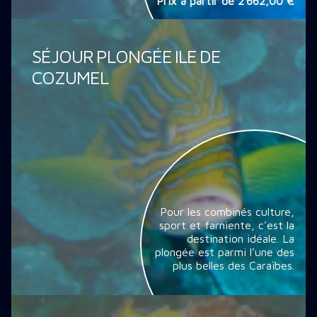
Prix à partir de
2 662,00 €
SÉJOUR PLONGÉE ILE DE
COZUMEL
Pour les combinés culture,
sport et farniente, c'est la
destination idéale. La
plongée est parmi l'une des
plus belles des Caraïbes.