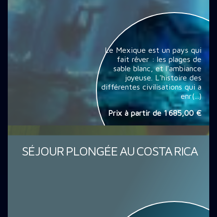
Le Mexique est un pays qui
fait rêver : les plages de
sable blanc, et l'ambiance
joyeuse. L'histoire des
différentes civilisations qui a
enr(...)
Prix à partir de
1 685,00 €
SÉJOUR PLONGÉE AU COSTA RICA