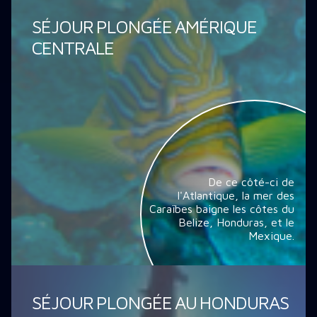
SÉJOUR PLONGÉE AMÉRIQUE
CENTRALE
De ce côté-ci de
l'Atlantique, la mer des
Caraïbes baigne les côtes du
Belize, Honduras, et le
Mexique.
SÉJOUR PLONGÉE AU HONDURAS