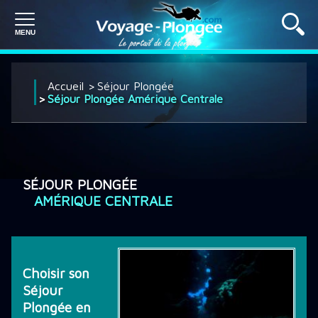
PLONGÉE À L'ÉTRANGER
Accueil
Séjour Plongée
Séjour Plongée Amérique Centrale
PLONGÉE EN FRANCE
SÉJOUR PLONGÉE
SÉJOUR PLONGÉE
AMÉRIQUE CENTRALE
CROISIÈRE PLONGÉE
Choisir son
Séjour
DÉCOUVRIR LA PLONGÉE
Plongée en