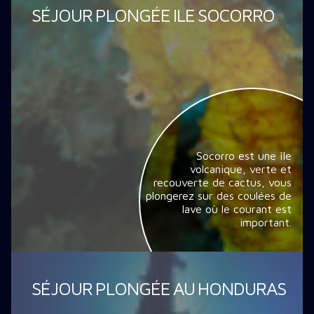
SÉJOUR PLONGÉE ILE SOCORRO
Socorro est une île
volcanique, verte et
recouverte de cactus, vous
plongerez sur des coulées de
lave où le courant est
important.
SÉJOUR PLONGÉE AU HONDURAS