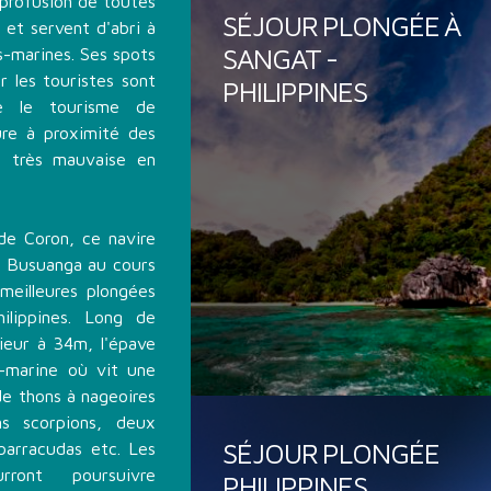
 profusion de toutes
SÉJOUR PLONGÉE À
et servent d'abri à
SANGAT -
s-marines. Ses spots
r les touristes sont
PHILIPPINES
re le tourisme de
eure à proximité des
e très mauvaise en
de Coron, ce navire
e Busuanga au cours
meilleures plongées
ilippines. Long de
ieur à 34m, l'épave
s-marine où vit une
de thons à nageoires
ons scorpions, deux
SÉJOUR PLONGÉE
 barracudas etc. Les
rront poursuivre
PHILIPPINES