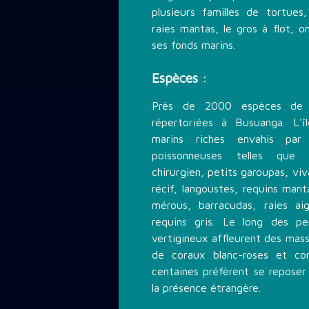
plusieurs familles de tortues
raies mantas, le gros à flot, o
ses fonds marins.
Espèces :
Près de 2000 espèces de 
répertoriées à Busuanga. L'î
marins riches envahis par
poissonneuses telles que fu
chirurgien, petits garoupas, vi
récif, langoustes, requins mant
mérous, barracudas, raies aigl
requins gris. Le long des p
vertigineux affleurent des mass
de coraux blanc-roses et c
centaines préfèrent se reposer
la présence étrangère.