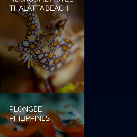
THALATTA BEACH
PLONGÉE
PHILIPPINES