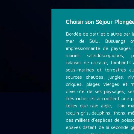
DÉCOUVRIR LA PLONGÉE
Choisir son Séjour Plong
THÉMATIQUE DE PLONGÉE
Bordée de part et d'autre par l
mer de Sulu, Busuanga of
LES PROMOTIONS
impressionnante de paysages 
marins kaléidoscopiques, 
falaises de calcaire, tombants 
sous-marines et terrestres a
STAGE PLONGÉE
sources chaudes, jungles, rivi
criques, plages vierges et m
diversité de ses paysages, se
INFORMATIONS PRATIQUES
très riches et accueillent une 
telles que raie aigle, raie ma
requin gris, dauphins, thons, m
CONTACT
des milliers d'espèces de pois
épaves datant de la seconde gu