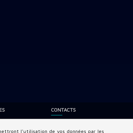
ES
CONTACTS
Adresse:
22 rue Edouard, Clamart
(92140), France
ettront l’utilisation de vos données par les