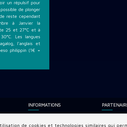
oir un répulsif pour
 possible de plonger
iode reste cependant
bre à Janvier la
nte 25 et 27°C et à
30°C. Les langues
agalog, l'anglais et
peso philippin (1€ =
INFORMATIONS
PARTENAIR
Rechercher une destination
Subocea
Conditions générales d'utilisation
Dune World
ilisation de cookies et technologies similaires qui perm