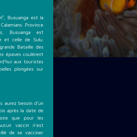
m², Busuanga est la
s Calamians. Province
es, Busuanga est
e et celle de Sulu.
grande Bataille des
des épaves coulèrent
rd'hui aux touristes
belles plongées sur
s aurez besoin d'un
is après la date de
toire que pour les
Aucun vaccin n'est
illé de se vacciner