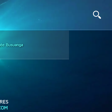
gée Busuanga
RES
COM