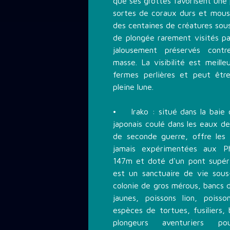
que ses grottes favorisent une
sortes de coraux durs et mous 
des centaines de créatures sou
de plongée rarement visités pa
jalousement préservés cont
masse. La visibilité est meill
fermes perlières et peut êtr
pleine lune.
• Irako : situé dans la baie 
japonais coulé dans les eaux d
de seconde guerre, offre les 
jamais expérimentées aux Ph
147m et doté d'un pont supér
est un sanctuaire de vie sou
colonie de gros mérous, bancs 
jaunes, poissons lion, poiss
espèces de tortues, fusiliers,
plongeurs aventuriers pou