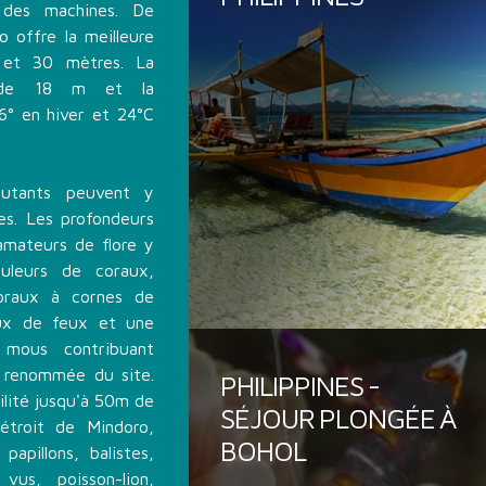
le des machines. De
o offre la meilleure
 5 et 30 mètres. La
t de 18 m et la
6° en hiver et 24°C
ants peuvent y
es. Les profondeurs
amateurs de flore y
uleurs de coraux,
oraux à cornes de
aux de feux et une
mous contribuant
a renommée du site.
PHILIPPINES -
ilité jusqu'à 50m de
SÉJOUR PLONGÉE À
étroit de Mindoro,
BOHOL
papillons, balistes,
vus, poisson-lion,