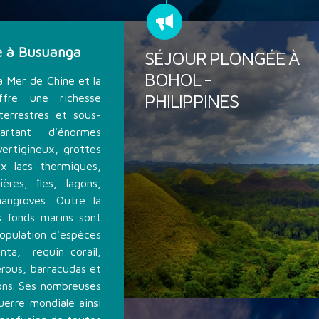
ée à Busuanga
SÉJOUR PLONGÉE À
BOHOL -
a Mer de Chine et la
PHILIPPINES
fre une richesse
terrestres et sous-
partant d'énormes
vertigineux, grottes
ux lacs thermiques,
ères, îles, lagons,
angroves. Outre la
s fonds marins sont
population d'espèces
nta, requin corail,
érous, barracudas et
sons. Ses nombreuses
erre mondiale ainsi