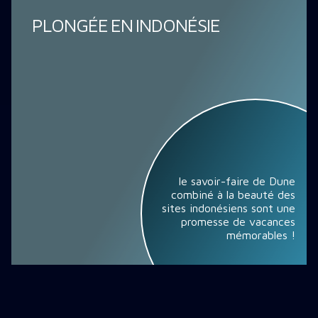
PLONGÉE EN INDONÉSIE
le savoir-faire de Dune
combiné à la beauté des
sites indonésiens sont une
promesse de vacances
mémorables !