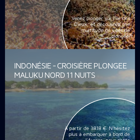
Venez plonger sur l'île des
Dieux, et découvrez une
multitude de sites de
plongée.
INDONÉSIE - CROISIÈRE PLONGEE
MALUKU NORD 11 NUITS
À partir de 3818 €. N'hésitez
plus à embarquer à bord de