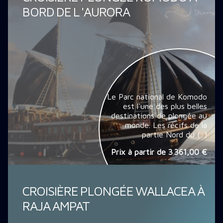
BORD DE L 'AURORA
Le Parc national de Komodo
est l'une des plus belles
destinations de plongée au
monde. Les récifs de la
partie Nord du (...)
Prix à partir de
3 361,00 €
CROISIÈRE PLONGÉE WALLACEA À
RAJA AMPAT