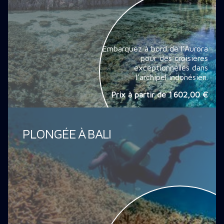
Embarquez à bord de l'Aurora
pour des croisières
exceptionnelles dans
l'archipel indonésien.
Prix à partir de
1 602,00 €
PLONGÉE À BALI