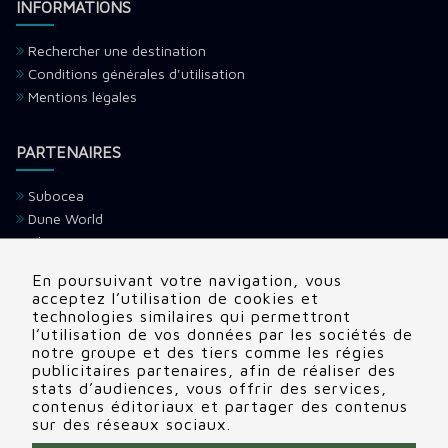
INFORMATIONS
Rechercher une destination
Conditions générales d'utilisation
Mentions légales
PARTENAIRES
Subocea
Dune World
Ultramarina
H2O Voyage
En poursuivant votre navigation, vous
Devenir partenaire
acceptez l’utilisation de cookies et
technologies similaires qui permettront
l’utilisation de vos données par les sociétés de
CONTACTS
notre groupe et des tiers comme les régies
publicitaires partenaires, afin de réaliser des
Adresse:
22 rue Edouard, Clamart (92140), France
stats d’audiences, vous offrir des services,
contenus éditoriaux et partager des contenus
Tél:
+336 69 72 88 86
sur des réseaux sociaux.
Contactez nous