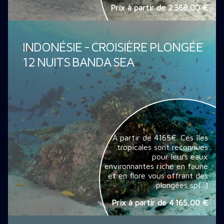
Prix à partir de
2 368,00 €
INDONÉSIE - CROISIÈRE PLONGÉE
12 NUITS BANDA SEA
À partir de 4165€. Ces îles
tropicales sont reconnues
pour leurs eaux
environnantes riche en faune
et en flore vous offrant des
plongées sp(...)
Prix à partir de
4 165,00 €